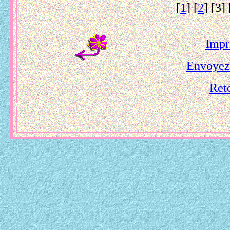
[
1
] [
2
] [3] 
Impr
Envoyez-
Reto