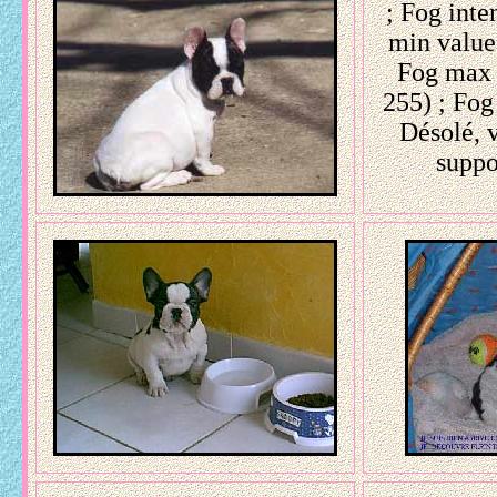
; Fog inte
min value
Fog max v
255)
; Fog
Désolé, 
suppo