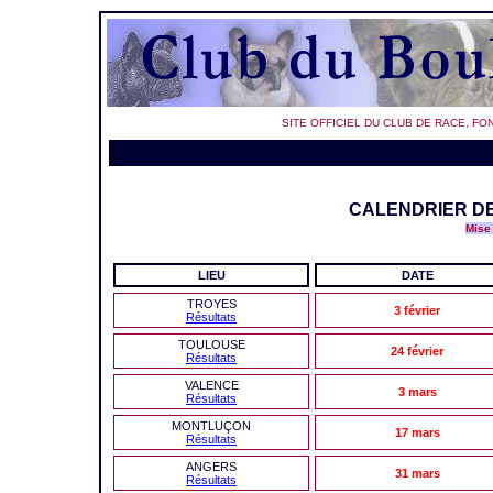
SITE OFFICIEL DU CLUB DE RACE, FO
CALENDRIER DE
Mise 
LIEU
DATE
TROYES
3 février
Résultats
TOULOUSE
24 février
Résultats
VALENCE
3 mars
Résultats
MONTLUÇON
17 mars
Résultats
ANGERS
31 mars
Résultats