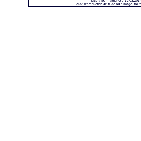
Mise à jour :
dimanche 16.02.2014
Toute reproduction de texte ou d'image, toute 