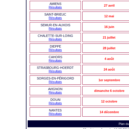
AMIENS
27 avril
Résultats
SAINT-BRIEUC
12 mai
Résultats
SEMUR-EN-AUXOIS
16 juin
Résultats
CHALETTE-SUR-LOING
21 juillet
Résultats
DIEPPE
28 juillet
Résultats
CAHORS
4 août
Résultats
STRASBOURG-HOERDT
24 août
Résultats
SORGES-EN-PÉRIGORD
1er septembre
Résultats
AVIGNON
dimanche 6 octobre
Résultats
DOUAI
12 octobre
Résultats
NANTES
14 décembre
Résultats
Plan du