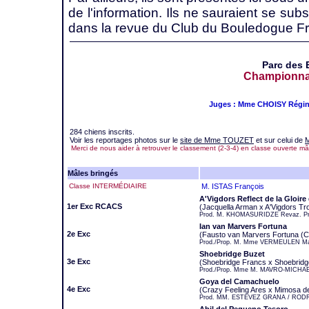
de l'information. Ils ne sauraient se sub
dans la revue du Club du Bouledogue Fr
Parc des 
Championnat 
Juges : Mme CHOISY Régine
284 chiens inscrits.
Voir les reportages photos sur le
site de Mme TOUZET
et sur celui de
Merci de nous aider à retrouver le classement (2-3-4) en classe ouverte mâl
Mâles bringés
Classe INTERMÉDIAIRE
M. ISTAS François
A'Vigdors Reflect de la Gloire
1er Exc RCACS
(Jacquella Arman x A'Vigdors Tr
Prod. M. KHOMASURIDZE Revaz. Pr
Ian van Marvers Fortuna
2e Exc
(Fausto van Marvers Fortuna (C
Prod./Prop. M. Mme VERMEULEN Ma
Shoebridge Buzet
3e Exc
(Shoebridge Francs x Shoebridg
Prod./Prop. Mme M. MAVRO-MICHAELI
Goya del Camachuelo
4e Exc
(Crazy Feeling Ares x Mimosa de 
Prod. MM. ESTEVEZ GRANA / ROD