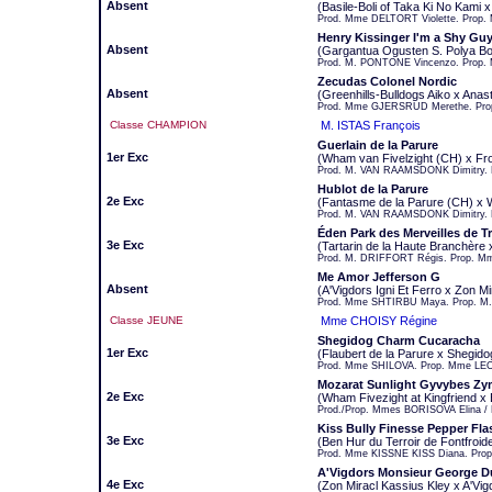
Absent
(Basile-Boli of Taka Ki No Kami 
Prod. Mme DELTORT Violette. Prop. 
Henry Kissinger I'm a Shy Gu
Absent
(Gargantua Ogusten S. Polya Bo
Prod. M. PONTONE Vincenzo. Prop.
Zecudas Colonel Nordic
Absent
(Greenhills-Bulldogs Aiko x Anas
Prod. Mme GJERSRUD Merethe. Pro
Classe CHAMPION
M. ISTAS François
Guerlain de la Parure
1er Exc
(Wham van Fivelzight (CH) x Fr
Prod. M. VAN RAAMSDONK Dimitry.
Hublot de la Parure
2e Exc
(Fantasme de la Parure (CH) x W
Prod. M. VAN RAAMSDONK Dimitry. 
Éden Park des Merveilles de 
3e Exc
(Tartarin de la Haute Branchère x
Prod. M. DRIFFORT Régis. Prop. M
Me Amor Jefferson G
Absent
(A'Vigdors Igni Et Ferro x Zon 
Prod. Mme SHTIRBU Maya. Prop. M.
Classe JEUNE
Mme CHOISY Régine
Shegidog Charm Cucaracha
1er Exc
(Flaubert de la Parure x Shegid
Prod. Mme SHILOVA. Prop. Mme LEO
Mozarat Sunlight Gyvybes Z
2e Exc
(Wham Fivezight at Kingfriend x
Prod./Prop. Mmes BORISOVA Elina 
Kiss Bully Finesse Pepper Fl
3e Exc
(Ben Hur du Terroir de Fontfroid
Prod. Mme KISSNE KISS Diana. Pro
A'Vigdors Monsieur George D
4e Exc
(Zon Miracl Kassius Kley x A'Vi