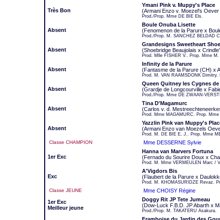
Ymani Pink v. Muppy's Place
Très Bon
(Armani Enzo v. Moezel's Oever
Prod./Prop. Mme DE BIE Els.
Boule Onuba Lisette
Absent
(Fenomenon de la Parure x Boul
Prod./Prop. M. SANCHEZ BELDAD Ca
Grandesigns Sweetheart Shoe
Absent
(Shoebridge Beaujolais x Crindle
Prod. Mlle FISHER V.. Prop. Mme M
Infinity de la Parure
Absent
(Fantasme de la Parure (CH) x 
Prod. M. VAN RAAMSDONK Dimitry. 
Queen Quitney les Cygnes de
Absent
(Grardje de Longcourville x Fab
Prod./Prop. Mme DE ZWAAN-VERST
Tina D'Magamurc
Absent
(Carlos v. d. Mestreechteneer
Prod. Mme MAGAMURC. Prop. Mme L
Yazzlin Pink van Muppy's Plac
Absent
(Armani Enzo van Moezels Oeve
Prod. M. DE BIE E. J.. Prop. Mme 
Classe CHAMPION
Mme DESSERNE Sylvie
Hanna van Marvers Fortuna
1er Exc
(Fernado du Sourire Doux x Cha
Prod. M. Mme VERMEULEN Marc / 
A'Vigdors Bis
Exc
(Flaubert de la Parure x Daulok
Prod. M. KHOMASURIDZE Revaz. Pr
Classe JEUNE
Mme CHOISY Régine
Doggy Rit JP Tete Jumeau
1er Exc
(Dow-Luck F.B.D. JP Abarth x M
Meilleur jeune
Prod./Prop. M. TAKATERU Asakura.
Framboise du Jardin des Gou