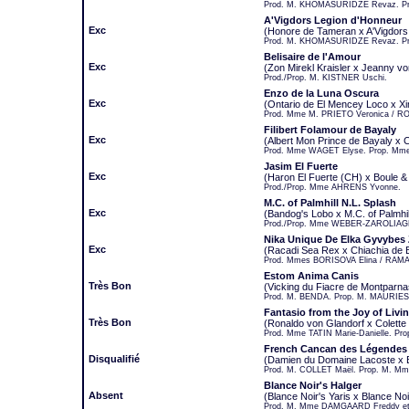
Prod. M. KHOMASURIDZE Revaz. Pr
A'Vigdors Legion d'Honneur
Exc
(Honore de Tameran x A'Vigdors 
Prod. M. KHOMASURIDZE Revaz. Pr
Belisaire de l'Amour
Exc
(Zon Mirekl Kraisler x Jeanny vo
Prod./Prop. M. KISTNER Uschi.
Enzo de la Luna Oscura
Exc
(Ontario de El Mencey Loco x X
Prod. Mme M. PRIETO Veronica / 
Filibert Folamour de Bayaly
Exc
(Albert Mon Prince de Bayaly x 
Prod. Mme WAGET Elyse. Prop. Mm
Jasim El Fuerte
Exc
(Haron El Fuerte (CH) x Boule 
Prod./Prop. Mme AHRENS Yvonne.
M.C. of Palmhill N.L. Splash
Exc
(Bandog's Lobo x M.C. of Palmhil
Prod./Prop. Mme WEBER-ZAROLIAGLI
Nika Unique De Elka Gyvybes
Exc
(Racadi Sea Rex x Chiachia de
Prod. Mmes BORISOVA Elina / RAMA
Estom Anima Canis
Très Bon
(Vicking du Fiacre de Montparn
Prod. M. BENDA. Prop. M. MAURIES
Fantasio from the Joy of Livi
Très Bon
(Ronaldo von Glandorf x Colette 
Prod. Mme TATIN Marie-Danielle. Pro
French Cancan des Légendes C
Disqualifié
(Damien du Domaine Lacoste x Bi
Prod. M. COLLET Maël. Prop. M. Mm
Blance Noir's Halger
Absent
(Blance Noir's Yaris x Blance Noi
Prod. M. Mme DAMGAARD Freddy et 