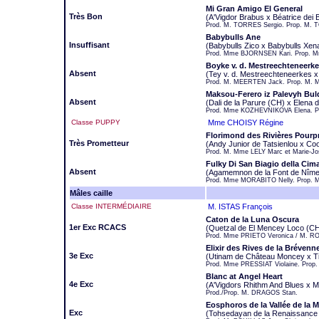
Mi Gran Amigo El General
Très Bon
(A'Vigdor Brabus x Béatrice dei B
Prod. M. TORRES Sergio. Prop. M
Babybulls Ane
Insuffisant
(Babybulls Zico x Babybulls Xen
Prod. Mme BJORNSEN Kari. Prop. Mm
Boyke v. d. Mestreechteneerk
Absent
(Tey v. d. Mestreechteneerkes x
Prod. M. MEERTEN Jack. Prop. M.
Maksou-Ferero iz Palevyh Bu
Absent
(Dali de la Parure (CH) x Elena 
Prod. Mme KOZHEVNIKOVA Elena. 
Classe PUPPY
Mme CHOISY Régine
Florimond des Rivières Pourp
Très Prometteur
(Andy Junior de Tatsienlou x Co
Prod. M. Mme LELY Marc et Marie-Jo
Fulky Di San Biagio della Cim
Absent
(Agamemnon de la Font de Nîmes
Prod. Mme MORABITO Nelly. Prop.
Mâles caille
Classe INTERMÉDIAIRE
M. ISTAS François
Caton de la Luna Oscura
1er Exc RCACS
(Quetzal de El Mencey Loco (CH
Prod. Mme PRIETO Veronica / M. R
Elixir des Rives de la Brévenn
3e Exc
(Utinam de Château Moncey x Ti
Prod. Mme PRESSIAT Violaine. Prop.
Blanc at Angel Heart
4e Exc
(A'Vigdors Rhithm And Blues x 
Prod./Prop. M. DRAGOS Stan.
Eosphoros de la Vallée de la 
Exc
(Tohsedayan de la Renaissance 