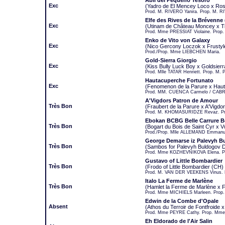
Abil del Pequeno Tesoro
Exc
(Yadro de El Mencey Loco x Ros
Prod. M. RIVERO Yanira. Prop. M. 
Elfe des Rives de la Brévenne 
Exc
(Utinam de Château Moncey x Ti
Prod. Mme PRESSIAT Violaine. Prop
Enko de Vito von Galaxy
Exc
(Nico Gercony Loczok x Frustyl
Prod./Prop. Mme LIEBCHEN Maria.
Gold-Sierra Giorgio
Exc
(Kiss Bully Luck Boy x Goldsierr
Prod. Mlle TATAR Henriett. Prop. M.
Hautacuperche Fortunato
Exc
(Fenomenon de la Parure x Haut
Prod. MM. CUENCA Carmelo / CABR
A'Vigdors Patron de Amour
Très Bon
(Fraubert de la Parure x A'Vigdo
Prod. M. KHOMASURIDZE Revaz. P
Ebokan BCBG Belle Carrure B
Très Bon
(Bogart du Bois de Saint Cyr x Vu
Prod./Prop. Mlle ALLEMAND Emmanue
George Demarse iz Palevyh Bul
Très Bon
(Sambos for Palevyh Buldogov D
Prod. Mme KOZHEVNIKOVA Elena. 
Gustavo of Little Bombardier
Très Bon
(Frodo of Little Bombardier (CH)
Prod. M. VAN DER VEEKENS Vinus. 
Italo La Ferme de Marlène
Très Bon
(Hamlet la Ferme de Marlène x 
Prod. Mme MICHIELS Marleen. Prop
Edwin de la Combe d'Opale
Absent
(Athos du Terroir de Fontfroide 
Prod. Mme PEYRE Cathy. Prop. Mme
Eh Eldorado de l'Air Salin