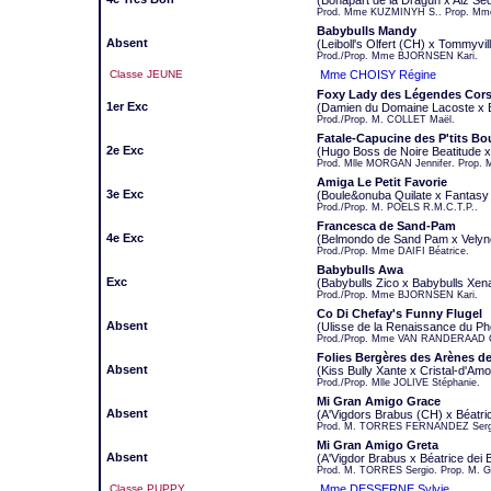
(Bonapart de la Dragun x Aiz Se
Prod. Mme KUZMINYH S.. Prop. Mm
Babybulls Mandy
Absent
(Leiboll's Olfert (CH) x Tommyvil
Prod./Prop. Mme BJORNSEN Kari.
Classe JEUNE
Mme CHOISY Régine
Foxy Lady des Légendes Cors
1er Exc
(Damien du Domaine Lacoste x Bi
Prod./Prop. M. COLLET Maël.
Fatale-Capucine des P'tits Bo
2e Exc
(Hugo Boss de Noire Beatitude 
Prod. Mlle MORGAN Jennifer. Prop.
Amiga Le Petit Favorie
3e Exc
(Boule&onuba Quilate x Fantas
Prod./Prop. M. POELS R.M.C.T.P..
Francesca de Sand-Pam
4e Exc
(Belmondo de Sand Pam x Velyn
Prod./Prop. Mme DAIFI Béatrice.
Babybulls Awa
Exc
(Babybulls Zico x Babybulls Xen
Prod./Prop. Mme BJORNSEN Kari.
Co Di Chefay's Funny Flugel
Absent
(Ulisse de la Renaissance du Phé
Prod./Prop. Mme VAN RANDERAAD 
Folies Bergères des Arènes de
Absent
(Kiss Bully Xante x Cristal-d'Am
Prod./Prop. Mlle JOLIVE Stéphanie.
Mi Gran Amigo Grace
Absent
(A'Vigdors Brabus (CH) x Béatric
Prod. M. TORRES FERNANDEZ Sergio
Mi Gran Amigo Greta
Absent
(A'Vigdor Brabus x Béatrice dei B
Prod. M. TORRES Sergio. Prop. M. GA
Classe PUPPY
Mme DESSERNE Sylvie