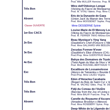
Prod. Mlle MULLER Hermine. Prop. 
Winx dell'Oldoinyo Lengai
Très Bon
(Vicking du Fiacre de Montparna
Prod. M. VITALI Valerio. Prop. Mme
Eris de la Dynastie de Gaea
Absent
(Union Jack du Manoir des Terr
Prod. Mme MOISSENET Sophie. Prop
Classe OUVERTE
Mme DESSERNE Sylvie
Louise-Marie de El Mencey Lo
1er Exc CACS
(Viking du Fiacre de Montparna
Prod. M. FERRER TAVIO Alfonso Emil
Beau Mystique's Ying Yang
2e Exc
(Daulokke's Chef d'Oeuvre x Nik
Prod. Mme GALJAARD-VAN BEELEN. 
Zecudas Forever N'ever
3e Exc
(Daulökke's Elisir d'Amore (CH
Prod./Prop. Mme GJERSTRUD Meret
Bahya des Domaines de Tryske
4e Exc
(Twist Again du Mas de l'Ase x Ve
Prod. Mme ROUSSEL-BERTHAUD Yvon
Excalibure de Lossamolosse
Exc
(Alonzo de Tatsienlou x Bountie
Prod./Prop. Mme LALIEU Virginie.
Eden d'Heraclea Cacabaria
Très Bon
(Bogart du Bois de Saint-Cyr x V
Prod. M. VACHEZ Gilles. Prop. M. D
Fidji du Coteau de l'Avière
Très Bon
(Barclay from the Joy of Living x
Prod. Mme BALAY Francine. Prop. M
Canelle du Royaume d'Azzaro
Absent
(Amadeus Brooklyn x Altesse)
Prod. Mme ROSEBERY Sylvie. Prop. 
Deep-White de la Légende de 