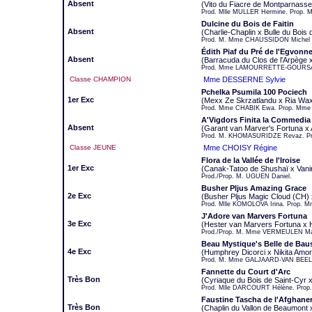
Absent
(Vito du Fiacre de Montparnasse
Prod. Mlle MULLER Hermine. Prop.
Dulcine du Bois de Faitin
Absent
(Charlie-Chaplin x Bulle du Bois d
Prod. M. Mme CHAUSSIDON Michel e
Édith Piaf du Pré de l'Egvonn
Absent
(Barracuda du Clos de l'Arpège 
Prod. Mme LAMOURRETTE-GOURSAUD
Classe CHAMPION
Mme DESSERNE Sylvie
Pchelka Psumila 100 Pociech
1er Exc
(Mexx Ze Skrzatlandu x Ria Wa
Prod. Mme CHABIK Ewa. Prop. Mme
A'Vigdors Finita la Commedia
Absent
(Garant van Marver's Fortuna x A
Prod. M. KHOMASURIDZE Revaz. Pr
Classe JEUNE
Mme CHOISY Régine
Flora de la Vallée de l'Iroise
1er Exc
(Canak-Tatoo de Shushaï x Vanin
Prod./Prop. M. UGUEN Daniel.
Busher Pljus Amazing Grace
2e Exc
(Busher Pljus Magic Cloud (CH) 
Prod. Mlle KOMOLOVA Irina. Prop. 
J'Adore van Marvers Fortuna
3e Exc
(Hester van Marvers Fortuna x 
Prod./Prop. M. Mme VERMEULEN Ma
Beau Mystique's Belle de Bau
4e Exc
(Humphrey Dicorci x Nikita Amor
Prod. M. Mme GALJAARD-VAN BEELE
Fannette du Court d'Arc
Très Bon
(Cyriaque du Bois de Saint-Cyr 
Prod. Mlle DARCOURT Hélène. Prop
Faustine Tascha de l'Afghaner
Très Bon
(Chaplin du Vallon de Beaumont