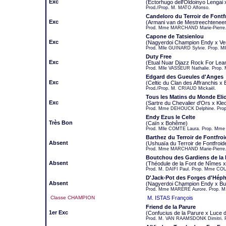
Exc
(Ectorhugo dell'Oldoinyo Lengai
Prod./Prop. M. MATO Alfonso.
Candeloro du Terroir de Fontf
Exc
(Armani van de Mestreechteneer
Prod. Mme MARCHAND Marie-Pierre. 
Capone de Tatsienlou
Exc
(Nagyerdoi Champion Endy x Ves
Prod. Mlle GUINARD Sylvie. Prop. M
Duty Free
Exc
(Etual Nuar Djazz Rock For Lea
Prod. Mlle VASSEUR Nathalie. Prop. 
Edgard des Gueules d'Anges
Exc
(Celtic du Clan des Affranchis x
Prod./Prop. M. CRIAUD Mickaël.
Tous les Matins du Monde Eli
Exc
(Sartre du Chevalier d'Ors x Kle
Prod. Mme DEHOUCK Delphine. Prop
Endy Ezus le Celte
Très Bon
(Caïn x Bohême)
Prod. Mlle COMTE Laura. Prop. Mme
Barthez du Terroir de Fontfro
Absent
(Ushuaïa du Terroir de Fontfroi
Prod. Mme MARCHAND Marie-Pierre.
Boutchou des Gardiens de la 
Absent
(Théodule de la Font de Nîmes x 
Prod. M. DAIFI Paul. Prop. Mme CO
D'Jack-Pot des Forges d'Héph
Absent
(Nagyerdoi Champion Endy x Buff
Prod. Mme MARÈRE Aurore. Prop. M
Classe CHAMPION
M. ISTAS François
Friend de la Parure
1er Exc
(Confucius de la Parure x Luce de
Prod. M. VAN RAAMSDONK Dimitri. 