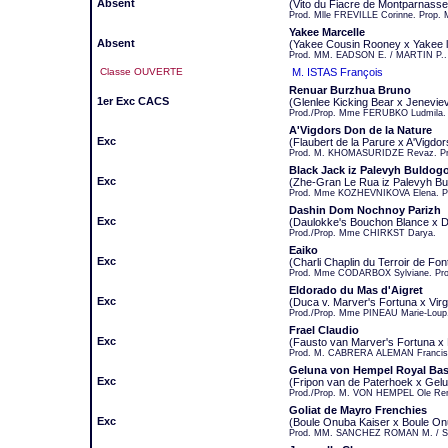
Absent
(Vito du Fiacre de Montparnasse x
Prod. Mlle FREVILLE Corinne. Prop. 
Yakee Marcelle
Absent
(Yakee Cousin Rooney x Yakee l
Prod. MM. EADSON E. / MARTIN P.. 
Classe OUVERTE
M. ISTAS François
Renuar Burzhua Bruno
1er Exc CACS
(Glenlee Kicking Bear x Jenevie
Prod./Prop. Mme FERUBKO Ludmila.
A'Vigdors Don de la Nature
Exc
(Flaubert de la Parure x A'Vigdor
Prod. M. KHOMASURIDZE Revaz. Pr
Black Jack iz Palevyh Buldog
Exc
(Zhe-Gran Le Rua iz Palevyh Bu
Prod. Mme KOZHEVNIKOVA Elena. P
Dashin Dom Nochnoy Parizh
Exc
(Daulokke's Bouchon Blance x 
Prod./Prop. Mme CHIRKST Darya.
Eaiko
Exc
(Charli Chaplin du Terroir de Fon
Prod. Mme CODARBOX Sylviane. Pro
Eldorado du Mas d'Aigret
Exc
(Duca v. Marver's Fortuna x Virgu
Prod./Prop. Mme PINEAU Marie-Loup
Frael Claudio
Exc
(Fausto van Marver's Fortuna x
Prod. M. CABRERA ALEMAN Francis
Geluna von Hempel Royal Ba
Exc
(Fripon van de Paterhoek x Ge
Prod./Prop. M. VON HEMPEL Ole Re
Goliat de Mayro Frenchies
Exc
(Boule Onuba Kaiser x Boule On
Prod. MM. SANCHEZ ROMAN M. / S