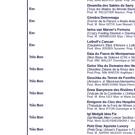
Prod. Mme BÉATRIX Sylvie. Prop. 
Divamilia des Sables de Sarry
Exc
(Tous les Matins du Monde Basti
Prod. M. PELLETIER Maurice. Prop.
Ginebra Demoreaga
Exc
(Ferrer de la Parure x Anaïs An
Prod. M. Mme GOTXI Juan Manuel 
Iwina van Marver's Fortuna
Exc
(Crazy Feeling Dionisio x Davin
Prod. M. VERMEULEN Marc / Mme V
Leiboll's Cancan
Exc
(Daulokke's Elisir d'Amore x Leibo
Prod. Mme JENSEN Susanne. Prop. 
Daia du Fiacre de Montparnas
Très Bon
(Ilton Beau de Soleure (CH) x Vo
Prod. MM. BAILLET Dominique et Sé
Dolce Vita du Domaine des Ve
Très Bon
(Sinedine Zidane de la Rose des
Prod./Prop. Mlle MARZIN Angéliqu
Douchka du Terroir de Fontfr
Très Bon
(Armani v. d. Mestreechteneerke
Prod. Mme MARCHAND Marie-Pierre
Drew Barrymore des Rivières 
Très Bon
(Vulcain de la Combotte x Unhis
Prod. M. Mme LELY Marc et Marie-Jo
Entigone du Clos des Hespéri
Très Bon
(Théodule de la Font de Nîmes x
Prod. M. Mme PITON Dominique et 
Igl Medgik Idea Fix
Très Bon
(Igl Medgik Alien Lvinoe Serdtse 
Prod. Mme GLADYSHEVSKAYA I. Pr
Petit Drac Xquisite Luxury
Très Bon
(Petit Drac Urkan's Faustus x F
Prod. M. SAPINA VALDOVI Vicente. 