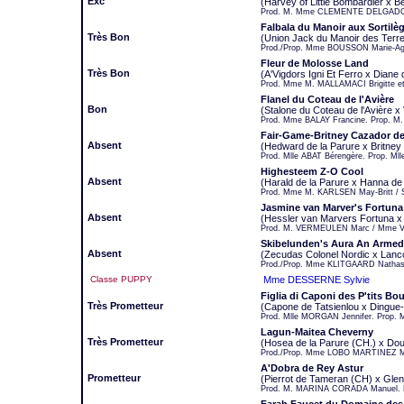
Exc
(Harvey of Little Bombardier x Be
Prod. M. Mme CLEMENTE DELGADO
Falbala du Manoir aux Sortilè
Très Bon
(Union Jack du Manoir des Terre
Prod./Prop. Mme BOUSSON Marie-Ag
Fleur de Molosse Land
Très Bon
(A'Vigdors Igni Et Ferro x Diane
Prod. Mme M. MALLAMACI Brigitte et
Flanel du Coteau de l'Avière
Bon
(Stalone du Coteau de l'Avière x
Prod. Mme BALAY Francine. Prop. M
Fair-Game-Britney Cazador d
Absent
(Hedward de la Parure x Britney 
Prod. Mlle ABAT Bérengère. Prop. Ml
Highesteem Z-O Cool
Absent
(Harald de la Parure x Hanna de 
Prod. Mme M. KARLSEN May-Britt /
Jasmine van Marver's Fortuna
Absent
(Hessler van Marvers Fortuna x
Prod. M. VERMEULEN Marc / Mme V
Skibelunden's Aura An Armed
Absent
(Zecudas Colonel Nordic x Lanc
Prod./Prop. Mme KLITGAARD Nathas
Classe PUPPY
Mme DESSERNE Sylvie
Figlia di Caponi des P'tits Bo
Très Prometteur
(Capone de Tatsienlou x Dingue
Prod. Mlle MORGAN Jennifer. Prop. 
Lagun-Maitea Cheverny
Très Prometteur
(Hosea de la Parure (CH.) x Dou
Prod./Prop. Mme LOBO MARTINEZ M
A'Dobra de Rey Astur
Prometteur
(Pierrot de Tameran (CH) x Gle
Prod. M. MARINA CORADA Manuel. 