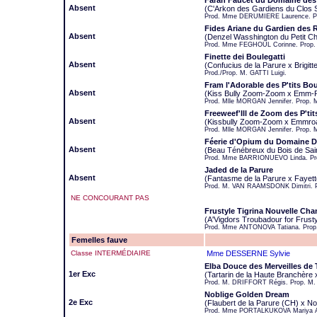
Farah Faucet du Domaine des
Absent
(C'Arkon des Gardiens du Clos 
Prod. Mme DERUMIERE Laurence. P
Fides Ariane du Gardien des 
Absent
(Denzel Wasshington du Petit Ch
Prod. Mme FEGHOUL Corinne. Prop. 
Finette dei Boulegatti
Absent
(Confucius de la Parure x Brigitte
Prod./Prop. M. GATTI Luigi.
Fram l'Adorable des P'tits Bo
Absent
(Kiss Bully Zoom-Zoom x Emm-Ro
Prod. Mlle MORGAN Jennifer. Prop.
Freeweef'Ill de Zoom des P'ti
Absent
(Kissbully Zoom-Zoom x Emmroad
Prod. Mlle MORGAN Jennifer. Prop. 
Féerie d'Opium du Domaine D
Absent
(Beau Ténébreux du Bois de Sain
Prod. Mme BARRIONUEVO Linda. Pro
Jaded de la Parure
Absent
(Fantasme de la Parure x Fayett
Prod. M. VAN RAAMSDONK Dimitri.
NE CONCOURANT PAS
Frustyle Tigrina Nouvelle Cha
(A'Vigdors Troubadour for Frus
Prod. Mme ANTONOVA Tatiana. Prop
Femelles fauve
Classe INTERMÉDIAIRE
Mme DESSERNE Sylvie
Elba Douce des Merveilles de
1er Exc
(Tartarin de la Haute Branchère x
Prod. M. DRIFFORT Régis. Prop. M.
Noblige Golden Dream
2e Exc
(Flaubert de la Parure (CH) x N
Prod. Mme PORTALKUKOVA Mariya A