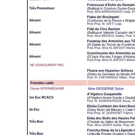
Frimousse d'Enfer du Domain
Très Prometteur
(Bulldogi iz Ozerkov Duran-Dur
Prod. Mme BARRIONUEVO Linda. Pro
Fiaba dei Boulegatti
Absent
(Confucius de la Parure x Brigitte
Prod./Prop. M. GATTI Luigi.
Fidji du Clos Bastien
Absent
(Balthazar Valentin Cazador del
Prod. Mme BRAJEUL Nadine. Prop.
Furaway des Armoiries aux Tê
Absent
(El Diablo du Terroir de Frontfro
Prod./Prop. Mme EL BATOUTI Martin
Guerchouine des Armoiries au
Absent
(D'Jack-Pot des Forges d'Hépha
Prod./Prop. Mme EL BATOUTI Martin
NE CONCOURANT PAS
Fharra von Hyperion Schloss
(Deiko du Domaine du Moulin d'
Prod. M. CHETANNEAU Gilbert. Prop
Femelles caille
Classe INTERMÉDIAIRE
Mme DESSERNE Sylvie
A'Vigdors Gargamelle
1er Exc RCACS
(A'Vigdors Avant-Garde x Daulo
Prod. M. KHOMASURIDZE Revaz. Pr
Elisha Cuthbert des Keni Bou
2e Exc
(Dany Boon (dit Biloute) x Catie
Prod./Prop. M. QUENISSET Fabrice.
Enka des Bulls des Hautes Fal
Très Bon
(Chubak du Vallon de Beaumont x 
Prod. Mme LEGRIS Aurélie. Prop. 
Frenchy-Deep de la Légende d
Très Bon
(Jollyville Private Ovation x De