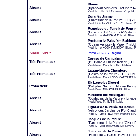
Blauer
Absent
(Illyan van Marver's Fortuna x R
Prod. M. SIMIOLI Giovanni. Prop. M
Doran¥s Jimmy
Absent
(Fantasme de la Parure (CH) x H
Prod. DORAN¥S KENNEL¥S. Prop. M
Francisco du Terroir de Fontf
Absent
(Hosea de la Parure x A'Vigdors A
Prod. Mme MARCHAND Marie-Pierre
Producer Iz Palev Ym Buldog
Absent
(Ocean Fantazy Iz Palev Ym Bu
Prod. Mme KOZHEVNIKOVA Elena. 
Classe PUPPY
Mme CHOISY Régine
Caruso de Canipalma
Très Prometteur
(PT Boule & Onuba Kaiser (CH) x 
Prod./Prop. Mme MIRANDA Maria.
Lagun-Maitea Chambord
Très Prometteur
(Hosea de la Parure (CH.) x Dou
Prod./Prop. Mme LOBO MARTINEZ M
Sir Lancelot Dicorci
Prometteur
(Delgales Nacho x Money Penny 
Prod./Prop. Mlle KOBERER Ellen.
Fantome dei Boulegatti
Absent
(Confucius de la Parure x Brigitte
Prod./Prop. M. GATTI Luigi.
Fighter de la Vallée du Bessin
Absent
(Aricot des Jardins de P'tit Clau
Prod. M. Mme HELFAYA Mustafa et Ch
Jacques de la Parure
Absent
(Fantasme de la Parure (CH) x F
Prod. M. VAN RAAMSDONK Dimitry.
Joidvivre de la Parure
Absent
(Hublot de la Parure (CH) x Gucc