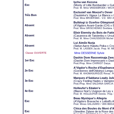
Iycha van Kezona
Exc
(Monty of Little Bombardier x Gu
Prod. M. Mme VANDEBROEK / MICHI
Exclusief van Moezel's Oever
Très Bon
(Daulokke's Vigaux Le Blance x 
Prod. Mme BROERSMA - V.D. WEI An
Bulldogi iz Ozerfov Olimpioni
Absent
(A'Vigdors Avant-Garde (CH) x B
Prod. Mme GRISCHENKO Svetlana. 
Elixir Eternity du Bois de Faiti
Absent
(Casanova de Tatsienlou x Ursu
Prod. M. Mme CHAUSSIDON Michel et
Lui Aimée Nurja
Absent
(Sielun Aarre Haluttu Poika x Cr
Prod. M. LASSEN Jacob. Prop. M. M
Classe OUVERTE
Mme DESSERNE Sylvie
Dashin Dom Rassvetnaja Zwe
1er Exc
(Dashin Dom Impressario x Das
Prod./Prop. Mme CHIRKST Darya.
A'Vigdor's Roche d'Espéranc
2e Exc
(Gordonrex dell'Oldoinyo Lenga x
Prod. M. KHOMASURIDZE Revaz. Pr
Marques d'Saldana Leady Juli
3e Exc
(Crazy Feeling Hades x Vampire
Prod./Prop. Mme SALDANA GARCIA 
Holleufer's Edalen'e
4e Exc
(Blance Noir's Uvignon de Ley x H
Prod. M. HOLLEUFER Dennis. Prop.
Beau Mystique's Allegria
Exc
(A'Vigdors Bravache x Leiboll's 
Prod. Mmes GALJAARD / VAN BEELEN
Chica des Boules du Mont d'
Exc
(Sinedine Zidane de la Rose des