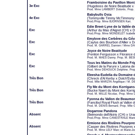
Framboisine du Pavillon Montp
3e Exc
(Hugoboss de Noire Beatitude x 
Prod. Mme LAMBERT Dolorès. Prop
Babybulls Osta
4e Exc
(Tommyville Timmy McTimmony (
Prod./Prop. Mme BJORNSEN Kari.
Edie Breet-Lyne de la Vallée 
Exc
(Arthur du Mas d'Aigret (CH) x 
Prod./Prop. Mme MONDELET Isabell
Emylove des Cerbères du Gé
Exc
(Caylus des Bourbon d'Allier x 
Prod. M. GARREL Damien / Mme DAU
Joyce de Noire Beatitude
Exc
(Feniton Fergusson x Florance d
Prod. M. MAES Danny. Prop. M. BE
Tous les Matins du Monde Frip
Exc
(Gilbert de la Parure x Latona de
Prod. Mme DEHOUCK Delphine. Prop
Eleesha-Eudelia du Domaine 
Très Bon
(Chreck d'Al Kerby x Dolch'Evit
Prod. Mlle MARZIN Angélique / M.
Fly Me du Mont des Korrigans
Très Bon
(Bucke Naert du Mont des Korri
Prod. M. MILLE Nicolas. Prop. Mme 
Fyonna du Vallon de Beaumo
Très Bon
(Fancibul Royal Flush at Vallon
Prod. M. DENIS Bernard. Prop. Mlle
Dogarrow Pandora
Absent
(Belmondo dell'Akiris (CH) x Ura
Prod./Prop. Mme CANESTRALE Mari
Ermione des Rivières Pourpre
Absent
(Casper des Rivières Pourpres 
Prod. M. Mme LELY Marc et Marie-J