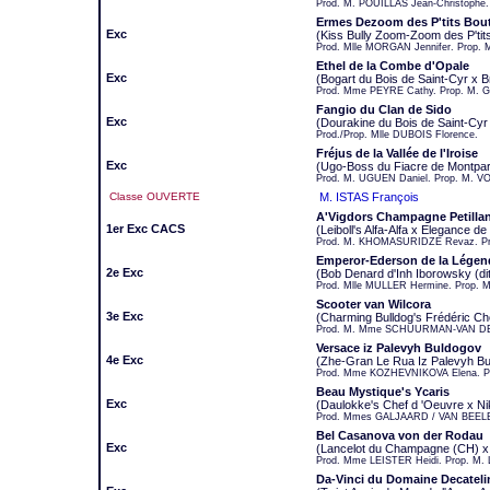
Prod. M. POUILLAS Jean-Christophe
Ermes Dezoom des P'tits Bou
Exc
(Kiss Bully Zoom-Zoom des P'tit
Prod. Mlle MORGAN Jennifer. Prop. 
Ethel de la Combe d'Opale
Exc
(Bogart du Bois de Saint-Cyr x B
Prod. Mme PEYRE Cathy. Prop. M. 
Fangio du Clan de Sido
Exc
(Dourakine du Bois de Saint-Cy
Prod./Prop. Mlle DUBOIS Florence.
Fréjus de la Vallée de l'Iroise
Exc
(Ugo-Boss du Fiacre de Montparna
Prod. M. UGUEN Daniel. Prop. M. 
Classe OUVERTE
M. ISTAS François
A'Vigdors Champagne Petilla
1er Exc CACS
(Leiboll's Alfa-Alfa x Elegance de
Prod. M. KHOMASURIDZE Revaz. Pr
Emperor-Ederson de la Légen
2e Exc
(Bob Denard d'Inh Iborowsky (di
Prod. Mlle MULLER Hermine. Prop. 
Scooter van Wilcora
3e Exc
(Charming Bulldog's Frédéric Ch
Prod. M. Mme SCHUURMAN-VAN DE
Versace iz Palevyh Buldogov
4e Exc
(Zhe-Gran Le Rua Iz Palevyh Bu
Prod. Mme KOZHEVNIKOVA Elena. P
Beau Mystique's Ycaris
Exc
(Daulokke's Chef d 'Oeuvre x Ni
Prod. Mmes GALJAARD / VAN BEELEN
Bel Casanova von der Rodau
Exc
(Lancelot du Champagne (CH) x 
Prod. Mme LEISTER Heidi. Prop. M. 
Da-Vinci du Domaine Decateli