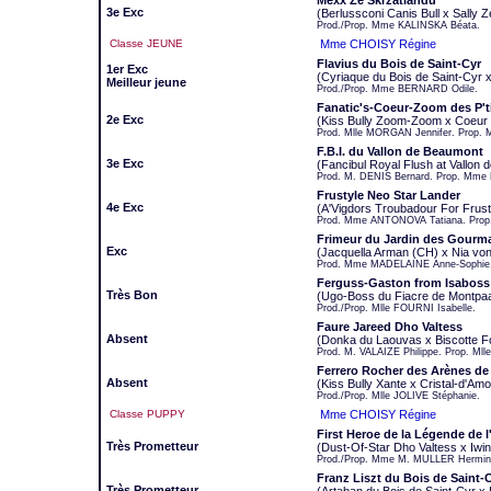
Mexx Ze Skrzatlandu
3e Exc
(Berlussconi Canis Bull x Sally 
Prod./Prop. Mme KALINSKA Béata.
Classe JEUNE
Mme CHOISY Régine
Flavius du Bois de Saint-Cyr
1er Exc
(Cyriaque du Bois de Saint-Cyr 
Meilleur jeune
Prod./Prop. Mme BERNARD Odile.
Fanatic's-Coeur-Zoom des P't
2e Exc
(Kiss Bully Zoom-Zoom x Coeur
Prod. Mlle MORGAN Jennifer. Prop.
F.B.I. du Vallon de Beaumont
3e Exc
(Fancibul Royal Flush at Vallon
Prod. M. DENIS Bernard. Prop. Mme 
Frustyle Neo Star Lander
4e Exc
(A'Vigdors Troubadour For Frust
Prod. Mme ANTONOVA Tatiana. Pro
Frimeur du Jardin des Gourm
Exc
(Jacquella Arman (CH) x Nia vo
Prod. Mme MADELAINE Anne-Sophi
Ferguss-Gaston from Isaboss
Très Bon
(Ugo-Boss du Fiacre de Montpaa
Prod./Prop. Mlle FOURNI Isabelle.
Faure Jareed Dho Valtess
Absent
(Donka du Laouvas x Biscotte Fo
Prod. M. VALAIZE Philippe. Prop. Ml
Ferrero Rocher des Arènes de
Absent
(Kiss Bully Xante x Cristal-d'Am
Prod./Prop. Mlle JOLIVE Stéphanie.
Classe PUPPY
Mme CHOISY Régine
First Heroe de la Légende de 
Très Prometteur
(Dust-Of-Star Dho Valtess x Iwin
Prod./Prop. Mme M. MULLER Hermin
Franz Liszt du Bois de Saint-
Très Prometteur