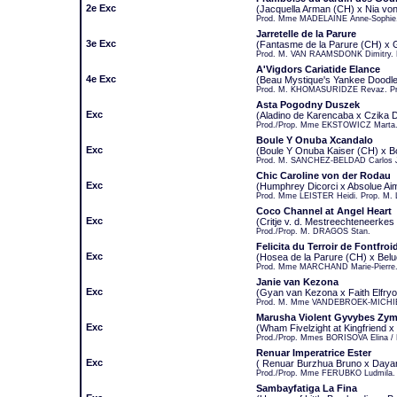
2e Exc
(Jacquella Arman (CH) x Nia vo
Prod. Mme MADELAINE Anne-Sophie.
Jarretelle de la Parure
3e Exc
(Fantasme de la Parure (CH) x G
Prod. M. VAN RAAMSDONK Dimitry.
A'Vigdors Cariatide Elance
4e Exc
(Beau Mystique's Yankee Doodl
Prod. M. KHOMASURIDZE Revaz. P
Asta Pogodny Duszek
Exc
(Aladino de Karencaba x Czika 
Prod./Prop. Mme EKSTOWICZ Marta
Boule Y Onuba Xcandalo
Exc
(Boule Y Onuba Kaiser (CH) x B
Prod. M. SANCHEZ-BELDAD Carlos J
Chic Caroline von der Rodau
Exc
(Humphrey Dicorci x Absolue Ai
Prod. Mme LEISTER Heidi. Prop. M. 
Coco Channel at Angel Heart
Exc
(Critje v. d. Mestreechteneerke
Prod./Prop. M. DRAGOS Stan.
Felicita du Terroir de Fontfroi
Exc
(Hosea de la Parure (CH) x Belu
Prod. Mme MARCHAND Marie-Pierre.
Janie van Kezona
Exc
(Gyan van Kezona x Faith Elfry
Prod. M. Mme VANDEBROEK-MICHIEL
Marusha Violent Gyvybes Zy
Exc
(Wham Fivelzight at Kingfriend 
Prod./Prop. Mmes BORISOVA Elina 
Renuar Imperatrice Ester
Exc
( Renuar Burzhua Bruno x Daya
Prod./Prop. Mme FERUBKO Ludmila.
Sambayfatiga La Fina