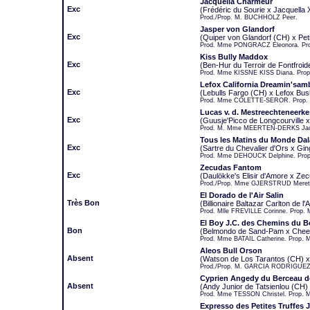
Jacquella Charmeur
Exc
(Frédéric du Sourie x Jacquella
Prod./Prop. M. BUCHHOLZ Peer.
Jasper von Glandorf
Exc
(Quiper von Glandorf (CH) x Pet
Prod. Mme PONGRACZ Eleonora. Pr
Kiss Bully Maddox
Exc
(Ben-Hur du Terroir de Fontfroid
Prod. Mme KISSNE KISS Diana. Pro
Lefox California Dreamin'sam
Exc
(Lebulls Fargo (CH) x Lefox Bus
Prod. Mme COLETTE-SEROR. Prop.
Lucas v. d. Mestreechteneerke
Exc
(Guusje'Picco de Longcourville x
Prod. M. Mme MEERTEN-DERKS Jack
Tous les Matins du Monde Da
Exc
(Sartre du Chevalier d'Ors x Gin
Prod. Mme DEHOUCK Delphine. Pro
Zecudas Fantom
Exc
(Daulökke's Elisir d'Amore x Z
Prod./Prop. Mme GJERSTRUD Meret
El Dorado de l'Air Salin
Très Bon
(Billionaire Baltazar Carlton de l'
Prod. Mlle FREVILLE Corinne. Prop. 
El Boy J.C. des Chemins du 
Bon
(Belmondo de Sand-Pam x Cheeba
Prod. Mme BATAIL Catherine. Prop. 
Aleos Bull Orson
Absent
(Watson de Los Tarantos (CH) x
Prod./Prop. M. GARCIA RODRIGUEZ
Cyprien Angedy du Berceau 
Absent
(Andy Junior de Tatsienlou (CH
Prod. Mme TESSON Christel. Prop. M
Expresso des Petites Truffes