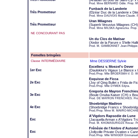
(Artaban du Bois de Saint-Cyr x
Prod. Mme BERNARD Odile. Prop. 
Funback de la Landerie
Très Prometteur
(Elzéar Duc de la Landerie x Dite
Prod. Mme DAUVOIS Marie-Claude. P
Uran Milagnes
Très Prometteur
(Superb Vesuvius Milagnes (CH) 
Prod. Mme MILSKA Agnieszka. Prop
NE CONCOURANT PAS
Un du Clos de Matisar
(Xedor de la Parure x S'telle H
Prod. M. GAMBONNET Jean-Philippe.
Femelles bringées
Classe INTERMÉDIAIRE
Mme DESSERNE Sylvie
Excellenz v. Moezel's Oever
1er Exc
(Daulokke's Vigaux Le Blance x 
Prod./Prop. Mlle BROERSMA-V. D. W
Exquisse de Ficca
2e Exc
(Joy of Qing Bullet x Frida de Fi
Prod./Prop. Mlle DYMEK Edyta.
Gregoria de Mayron Frenchies
3e Exc
(Boule Onuba Kaiser (CH) x Bou
Prod. DE MAYRON FRENCHIES. Pro
Shoebridge Madiron
4e Exc
(Shoebridge Francs x Shoebridg
Prod./Prop. Mme M. MAVRO-MICHAELI
A'Vigdors Rapsodie de Lune
Exc
(Jacquella Arman x A'Vigdors Tr
Prod. M. KHOMASURIDZE Revaz. Pr
Frénésie de l'Ambre d'Autom
Exc
(Jollyville Private Ovation x Ca
Prod./Prop. Mlle WINIGER Emmanuel