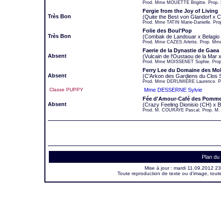
Prod. Mme MOUETTE Brigitte. Prop. 
Fergie from the Joy of Living
Très Bon
(Quite the Best von Glandorf x 
Prod. Mme TATIN Marie-Danielle. P
Folie des Boul'Pop
Très Bon
(Combak de Landouar x Belagio 
Prod. Mme CAZES Arlette. Prop. Mm
Faerie de la Dynastie de Gaea
Absent
(Vulcain de l'Oustaou de la Mar 
Prod. Mme MOISSENET Sophie. Prop
Ferry Lee du Domaine des Mo
Absent
(C'Arkon des Gardiens du Clos S
Prod. Mme DERUMIÈRE Laurence. P
Classe PUPPY
Mme DESSERNE Sylvie
Fée d'Amour-Café des Pomme
Absent
(Crazy Feeling Dionisio (CH) x
Prod. M. COURAYE Pascal. Prop. M.
Plan du 
Mise à jour :
mardi 11.09.2012 23
Toute reproduction de texte ou d'image, toute 