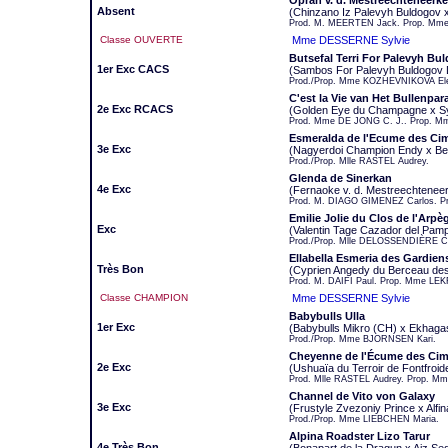
Oprah v. d. Mestreechteneerk
Absent
(Chinzano Iz Palevyh Buldogov x
Prod. M. MEERTEN Jack. Prop. M
Classe OUVERTE
Mme DESSERNE Sylvie
Butsefal Terri For Palevyh Bu
1er Exc CACS
(Sambos For Palevyh Buldogov D
Prod./Prop. Mme KOZHEVNIKOVA El
C'est la Vie van Het Bullenpar
2e Exc RCACS
(Golden Eye du Champagne x Sy
Prod. Mme DE JONG C. J.. Prop. M
Esmeralda de l'Ecume des Ci
3e Exc
(Nagyerdoi Champion Endy x Be
Prod./Prop. Mlle RASTEL Audrey.
Glenda de Sinerkan
4e Exc
(Fernaoke v. d. Mestreechtenee
Prod. M. DIAGO GIMENEZ Carlos. P
Emilie Jolie du Clos de l'Arpè
Exc
(Valentin Tage Cazador del Pamp
Prod./Prop. Mlle DELOSSENDIÈRE Co
Ellabella Esmeria des Gardiens
Très Bon
(Cyprien Angedy du Berceau de
Prod. M. DAIFI Paul. Prop. Mme LEK
Classe CHAMPION
Mme DESSERNE Sylvie
Babybulls Ulla
1er Exc
(Babybulls Mikro (CH) x Ekhagas
Prod./Prop. Mme BJORNSEN Kari.
Cheyenne de l'Écume des Ci
2e Exc
(Ushuaïa du Terroir de Fontfroi
Prod. Mlle RASTEL Audrey. Prop. M
Channel de Vito von Galaxy
3e Exc
(Frustyle Zvezoniy Prince x Alfi
Prod./Prop. Mme LIEBCHEN Maria.
Alpina Roadster Lizo Tarur
4e Très Bon