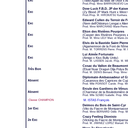
Exc
(Twist Again du Mas de l'Ase x A
Prod./Prop. Mme BARRIONUEVO Lin
Dow-Luck F.B.D. JP der Kaise
Exc
(Zy Blood JP Mark Hunt x West 
Prod./Prop. M. HIROKATSU Kurihara.
Edward Cullen du Terroir de F
Exc
(Nem dell'Oldoinyo Lengai x Alie
Prod. Mme MARCHAND Marie-Pierre.
Elton des Rivières Pourpres
Exc
(Casper des Rivières Pourpres 
Prod. M. Mme LELY Marc et Marie-Jo
Elvis de la Bastide Saint Pierre
Exc
(Agamemnon de la Font de Nîmes
Prod. M. TORRENS Pierre. Prop. M.
Lui Aimée Fortunato
Exc
(Amigo x Kiss Bully Unity)
Prod. M. LASSEN Jacob. Prop. M. M
Cosac du Vallon de Beaumont
Très Bon
(Etual Nuar Dragun Dlja Polya Bo
Prod. M. DENIS Bernard. Prop. Mme 
Diplomate-Ambassadeur of Gy
Absent
(Casanova des Caprices de Cupi
Prod. Mlle POINSOT Carole. Prop. 
Ercule des Gardiens de Vénus
Absent
(Charmeur de la Bouledomière de 
Prod. Mlle SZABO Isabelle. Prop. M
Classe CHAMPION
M. ISTAS François
Deimos du Bois de Saint-Cyr
1er Exc
(Vito du Fiacre de Montparnasse 
Prod. Mme BERNARD Odile. Prop. M
Crazy Feeling Dionisio
2e Exc
(Vicking du Fiacre de Montparna
Prod. M. JIMINEZ LOPEZ Manuel. P