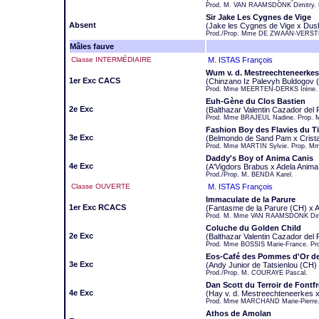
Prod. M. VAN RAAMSDONK Dimitry. 
Sir Jake Les Cygnes de Vige
Absent
(Jake les Cygnes de Vige x Dush
Prod./Prop. Mme DE ZWAAN-VERST
Mâles fauve
Classe INTERMÉDIAIRE
M. ISTAS François
Wum v. d. Mestreechteneerkes
1er Exc CACS
(Chinzano Iz Palevyh Buldogov (
Prod. Mme MEERTEN-DERKS Irène.
Euh-Gène du Clos Bastien
2e Exc
(Balthazar Valentin Cazador del
Prod. Mme BRAJEUL Nadine. Prop. 
Fashion Boy des Flavies du T
3e Exc
(Belmondo de Sand Pam x Crista S
Prod. Mme MARTIN Sylvie. Prop. M
Daddy's Boy of Anima Canis
4e Exc
(A'Vigdors Brabus x Adela Anima
Prod./Prop. M. BENDA Karel.
Classe OUVERTE
M. ISTAS François
Immaculate de la Parure
1er Exc RCACS
(Fantasme de la Parure (CH) x 
Prod. M. Mme VAN RAAMSDONK Dimi
Coluche du Golden Child
2e Exc
(Balthazar Valentin Cazador del
Prod. Mme BOSSIS Marie-France. P
Eos-Café des Pommes d'Or de
3e Exc
(Andy Junior de Tatsienlou (CH
Prod./Prop. M. COURAYE Pascal.
Dan Scott du Terroir de Fontf
4e Exc
(Hay v. d. Mestreechteneerkes x
Prod. Mme MARCHAND Marie-Pierre.
Athos de Amolan