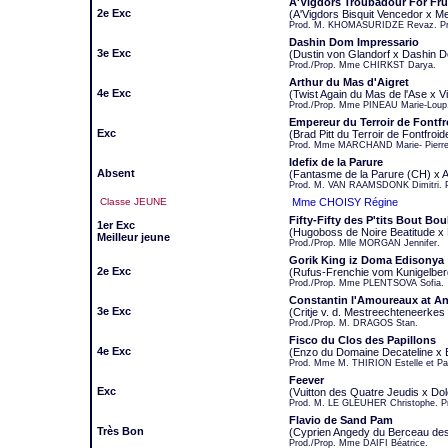
A'Vigdors Troubadour For Fru
2e Exc
(A'Vigdors Bisquit Vencedor x Mel
Prod. M. KHOMASURIDZE Revaz. P
Dashin Dom Impressario
3e Exc
(Dustin von Glandorf x Dashin D
Prod./Prop. Mme CHIRKST Darya.
Arthur du Mas d'Aigret
4e Exc
(Twist Again du Mas de l'Ase x Vi
Prod./Prop. Mme PINEAU Marie-Loup
Empereur du Terroir de Fontfr
Exc
(Brad Pitt du Terroir de Fontfroi
Prod. Mme MARCHAND Marie- Pierre
Idefix de la Parure
Absent
(Fantasme de la Parure (CH) x 
Prod. M. VAN RAAMSDONK Dimitri. 
Classe JEUNE
Mme CHOISY Régine
Fifty-Fifty des P'tits Bout Bou
1er Exc
(Hugoboss de Noire Beatitude x
Meilleur jeune
Prod./Prop. Mlle MORGAN Jennifer.
Gorik King iz Doma Edisonya
2e Exc
(Rufus-Frenchie vom Kunigelbe
Prod./Prop. Mme PLENTSOVA Sofia.
Constantin l'Amoureaux at An
3e Exc
(Critje v. d. Mestreechteneerke
Prod./Prop. M. DRAGOS Stan.
Fisco du Clos des Papillons
4e Exc
(Enzo du Domaine Decateline x E
Prod. Mme M. THIRION Estelle et Pa
Feever
Exc
(Vuitton des Quatre Jeudis x Dol
Prod. M. LE GLEUHER Christophe. P
Flavio de Sand Pam
Très Bon
(Cyprien Angedy du Berceau de
Prod./Prop. Mme DAIFI Béatrice.