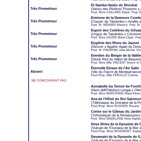
El-Samba-Vasko de Shushaï
Très Prometteur
(Vasko des Rivières Pourpres x
Prod. Mme CAILLARD Eliane. Prop.
Ermione de la Demeure Comb
Très Prometteur
(Casper de Tatsienlou x Azalée
Prod. M. MÉNARD Maurice. Prop. M.
Espoir des Cerbères du Géva
Très Prometteur
(Ungus de Tatsienlou x Cévenn
Prod. Mme DAUDE Marie-Claire. Pro
Eugénie des Rives du Jaunet
Très Prometteur
(Denver x Agathe-Again du Doma
Prod. M. PINIARSKI Jean-Michel. Pr
Everden du Berger de la Vallé
Très Prometteur
(Diouk Red du Vallon de Beaumon
Prod. Mme Mlle VINCENT Annick et 
Éternelle Extase de l'Air Salin
Absent
(Vito du Fiacre de Montparnasse x
Prod./Prop. Mlle FRÉVILLE Corinne.
NE CONCOURANT PAS
Annabelle du Terroir de Fontfr
(Nem dell'Oidoinyo Lengai x Olim
Prod. Mme MARCHAND Marie-Pierre.
Ava de l'Hôtel du Roi Salomo
(Télémaque du Domaine de la Po
Prod./Prop. Mme RUGGERI Roxane.
Cerise sur le Gâteau du Jard
(Tohsedayan de la Renaissance d
Prod. Mme MADELAINE Anne-Sophie.
Deva Shiva de la Dynastie de
(Vulcain de l'Oustaou de la Mar 
Prod./Prop. Mme MOISSENET Sophie
Devamatri de la Dynastie de 
(Vulcain de l'Oustaou de la Mar 