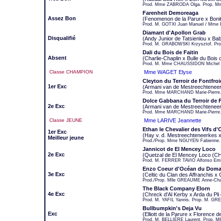
Prod. Mme ZABRODA Olga. Prop. Mm
Farenheit Demoreaga
Assez Bon
(Fenomenon de la Parure x Bon
Prod. M. GOTXI Juan Manuel / Mme 
Diamant d'Apollon Grab
Disqualifié
(Andy Junior de Tatsienlou x Ba
Prod. M. GRABOWSKI Krzysztof. Pro
Dali du Bois de Faitin
Absent
(Charlie-Chaplin x Bulle du Bois d
Prod. M. Mme CHAUSSIDON Michel e
Classe CHAMPION
Mme WAGET Elyse
Cleyton du Terroir de Fontfro
1er Exc
(Armani van de Mestreechtenee
Prod. Mme MARCHAND Marie-Pierre.
Dolce Gabbana du Terroir de 
2e Exc
(Armani van de Mestreechteneer
Prod. Mme MARCHAND Marie-Pierre
Classe JEUNE
Mme LARIVE Jeannette
Ethan le Chevalier des Vifs d'
1er Exc
(Hay v. d. Mestreechteneerkes x
Meilleur jeune
Prod./Prop. Mme NGUYEN Fabienne.
Jannicot de El Mencey Loco
2e Exc
(Quetzal de El Mencey Loco (CH
Prod. M. FERRER TAVIO Alfonso Emil
Enzo Coeur d'Océan du Domai
3e Exc
(Celtic du Clan des Affranchis 
Prod./Prop. Mlle GREAUME Anne-Char
The Black Company Elorn
4e Exc
(Chreck d'Al Kerby x Arda du Pli 
Prod. M. YAFIL Yannis. Prop. M. GRE
Bullbumpkin's Deja Vu
Exc
(Elliott de la Parure x Florence d
Prod. M. BELLIÈRE Laurent. Prop. Ml