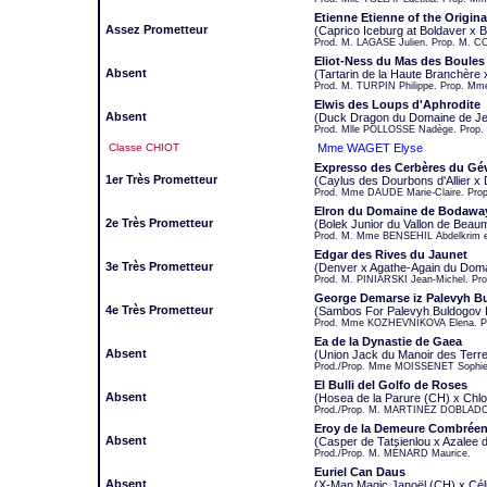
Etienne Etienne of the Original
Assez Prometteur
(Caprico Iceburg at Boldaver x B
Prod. M. LAGASE Julien. Prop. M. C
Eliot-Ness du Mas des Boules
Absent
(Tartarin de la Haute Branchère
Prod. M. TURPIN Philippe. Prop. Mm
Elwis des Loups d'Aphrodite
Absent
(Duck Dragon du Domaine de Jea
Prod. Mlle POLLOSSE Nadège. Prop
Classe CHIOT
Mme WAGET Elyse
Expresso des Cerbères du G
1er Très Prometteur
(Caylus des Dourbons d'Allier x
Prod. Mme DAUDE Marie-Claire. Pro
Elron du Domaine de Bodawa
2e Très Prometteur
(Bolek Junior du Vallon de Beaum
Prod. M. Mme BENSEHIL Abdelkrim e
Edgar des Rives du Jaunet
3e Très Prometteur
(Denver x Agathe-Again du Doma
Prod. M. PINIARSKI Jean-Michel. Pr
George Demarse iz Palevyh B
4e Très Prometteur
(Sambos For Palevyh Buldogov 
Prod. Mme KOZHEVNIKOVA Elena. 
Ea de la Dynastie de Gaea
Absent
(Union Jack du Manoir des Terr
Prod./Prop. Mme MOISSENET Sophie
El Bulli del Golfo de Roses
Absent
(Hosea de la Parure (CH) x Chlo
Prod./Prop. M. MARTINEZ DOBLADO 
Eroy de la Demeure Combrée
Absent
(Casper de Tatsienlou x Azalee
Prod./Prop. M. MÉNARD Maurice.
Euriel Can Daus
Absent
(X-Man Magic Janoël (CH) x Célin