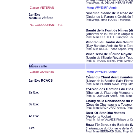
Prod./Prop. M. DE LAS HERAS MAR
Classe VÉTÉRAN
Mme VEYRIER Annie
Sinedine Zidane de la Rose de
1er Exc
(Xedor de la Parure x Orchidée 
Meilleur vétéran
Prod./Prop. Mme TOUZET Monique.
NE CONCOURANT PAS
Bambi de la Font de Nîmes (d
(Amoretti de la Parure x Utopie 
Prod. Mme COUTELLE Françoise. Pro
Vendredi du Jardin des Gourm
(Ray Ban des Amis de Bin x Tarte
Prod. Mlle ROLLET Anne-Sophie. Pro
Vince Telor de l'Écurie Royale
(Ugolin de l'Écurie Royale x Tequ
Prod. M. ROBIN Michel. Prop. Mme 
Mâles caille
Classe OUVERTE
Mme VEYRIER Annie
César du Chant des Lavandes
1er Exc RCACS
(Uksor de la Bastide Saint Pier
Prod. Mme PERRIN Sylvie. Prop. M
C'Arkon des Gardiens du Clos
2e Exc
(Shuman du Fiacre de Montparnas
Prod. M. JOVELIN André. Prop. Mm
Charly de la Renaissance du 
3e Exc
(Zeus du Champagne x Touanon 
Prod. Mme MACHURAT Arlette. Prop
Dust-Of-Star Dho Valtess
4e Exc
(Apollon x Vodka)
Prod. M. Mme VALAIZE Philippe et 
Beau Ténébreux du Bois de Sa
Exc
(Télémaque du Domaine de la Por
Prod. Mme BERNARD Odile. Prop. Mll