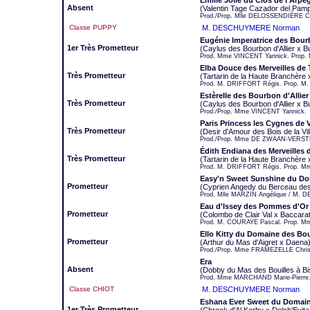
Emilie Jolie du Clos de l'Arpè
Absent
(Valentin Tage Cazador del Pamp
Prod./Prop. Mlle DELOSSENDIÈRE Co
Classe PUPPY
M. DESCHUYMERE Norman
Eugénie Imperatrice des Bourb
1er Très Prometteur
(Caylus des Bourbon d'Allier x Bu
Prod. Mme VINCENT Yannick. Prop
Elba Douce des Merveilles de
Très Prometteur
(Tartarin de la Haute Branchère x
Prod. M. DRIFFORT Régis. Prop. M.
Estèrelle des Bourbon d'Allier
Très Prometteur
(Caylus des Bourbon d'Allier x Bu
Prod./Prop. Mme VINCENT Yannick.
Paris Princess les Cygnes de 
Très Prometteur
(Desir d'Amour des Bois de la Vi
Prod./Prop. Mme DE ZWAAN-VERST
Édith Endiana des Merveilles 
Très Prometteur
(Tartarin de la Haute Branchère x
Prod. M. DRIFFORT Régis. Prop. M
Easy'n Sweet Sunshine du Do
Prometteur
(Cyprien Angedy du Berceau des
Prod. Mlle MARZIN Angélique / M.
Eau d'Issey des Pommes d'Or
Prometteur
(Colombo de Clair Val x Baccar
Prod. M. COURAYE Pascal. Prop. 
Ello Kitty du Domaine des Bo
Prometteur
(Arthur du Mas d'Aigret x Daena
Prod./Prop. Mme FRAMEZELLE Christ
Era
Absent
(Dobby du Mas des Bouilles à Bi
Prod. Mme MARCHAND Marie-Pierre. 
Classe CHIOT
M. DESCHUYMERE Norman
Eshana Ever Sweet du Domain
1er Très Prometteur