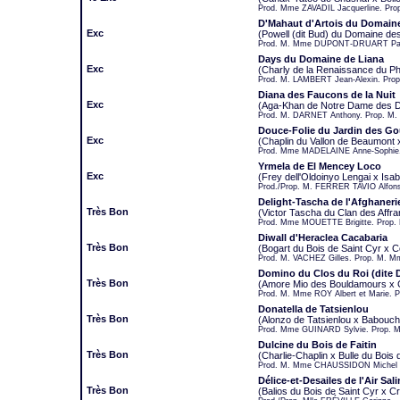
Prod. Mme ZAVADIL Jacquerline. Prop
D'Mahaut d'Artois du Domain
Exc
(Powell (dit Bud) du Domaine d
Prod. M. Mme DUPONT-DRUART Pasca
Days du Domaine de Liana
Exc
(Charly de la Renaissance du P
Prod. M. LAMBERT Jean-Alexin. Pro
Diana des Faucons de la Nuit
Exc
(Aga-Khan de Notre Dame des 
Prod. M. DARNET Anthony. Prop. M
Douce-Folie du Jardin des G
Exc
(Chaplin du Vallon de Beaumont
Prod. Mme MADELAINE Anne-Sophie.
Yrmela de El Mencey Loco
Exc
(Frey dell'Oldoinyo Lengai x Isab
Prod./Prop. M. FERRER TAVIO Alfon
Delight-Tascha de l'Afghaneri
Très Bon
(Victor Tascha du Clan des Affr
Prod. Mme MOUETTE Brigitte. Prop.
Diwall d'Heraclea Cacabaria
Très Bon
(Bogart du Bois de Saint Cyr x C
Prod. M. VACHEZ Gilles. Prop. M. M
Domino du Clos du Roi (dite 
Très Bon
(Amore Mio des Bouldamours x Cr
Prod. M. Mme ROY Albert et Marie. P
Donatella de Tatsienlou
Très Bon
(Alonzo de Tatsienlou x Babouc
Prod. Mme GUINARD Sylvie. Prop. 
Dulcine du Bois de Faitin
Très Bon
(Charlie-Chaplin x Bulle du Bois d
Prod. M. Mme CHAUSSIDON Michel e
Délice-et-Desailes de l'Air Sali
Très Bon
(Balios du Bois de Saint Cyr x Cr