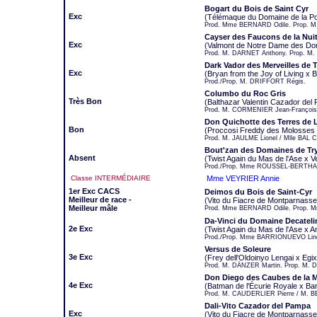
Bogart du Bois de Saint Cyr
Exc
(Télémaque du Domaine de la Por
Prod. Mme BERNARD Odile. Prop. M.
Cayser des Faucons de la Nui
Exc
(Valmont de Notre Dame des Do
Prod. M. DARNET Anthony. Prop. M
Dark Vador des Merveilles de 
Exc
(Bryan from the Joy of Living 
Prod./Prop. M. DRIFFORT Régis.
Columbo du Roc Gris
Très Bon
(Balthazar Valentin Cazador del
Prod. M. CORMENIER Jean-Françoi
Don Quichotte des Terres de 
Bon
(Proccosi Freddy des Molosses 
Prod. M. JAULME Lionel / Mlle BAL C
Bout'zan des Domaines de Try
Absent
(Twist Again du Mas de l'Ase x Ve
Prod./Prop. Mme ROUSSEL-BERTHA
Classe INTERMÉDIAIRE
Mme VEYRIER Annie
1er Exc CACS
Deimos du Bois de Saint-Cyr
Meilleur de race -
(Vito du Fiacre de Montparnasse 
Meilleur mâle
Prod. Mme BERNARD Odile. Prop. M
Da-Vinci du Domaine Decateli
2e Exc
(Twist Again du Mas de l'Ase x A
Prod./Prop. Mme BARRIONUEVO Lin
Versus de Soleure
3e Exc
(Frey dell'Oldoinyo Lengai x Egix
Prod. M. DÄNZER Martin. Prop. M. 
Don Diego des Caubes de la 
4e Exc
(Batman de l'Écurie Royale x Bar
Prod. M. CAUDERLIER Pierre / M.
Dali-Vito Cazador del Pampa
Exc
(Vito du Fiacre de Montparnasse