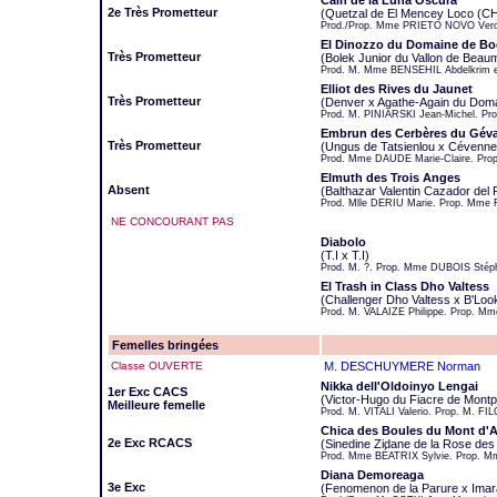
Cain de la Luna Oscura
2e Très Prometteur
(Quetzal de El Mencey Loco (CH
Prod./Prop. Mme PRIETO NOVO Vero
El Dinozzo du Domaine de B
Très Prometteur
(Bolek Junior du Vallon de Beaum
Prod. M. Mme BENSEHIL Abdelkrim e
Elliot des Rives du Jaunet
Très Prometteur
(Denver x Agathe-Again du Doma
Prod. M. PINIARSKI Jean-Michel. Pr
Embrun des Cerbères du Gév
Très Prometteur
(Ungus de Tatsienlou x Cévenn
Prod. Mme DAUDE Marie-Claire. Pro
Elmuth des Trois Anges
Absent
(Balthazar Valentin Cazador del
Prod. Mlle DERIU Marie. Prop. Mme 
NE CONCOURANT PAS
Diabolo
(T.I x T.I)
Prod. M. ?. Prop. Mme DUBOIS Stéph
El Trash in Class Dho Valtess
(Challenger Dho Valtess x B'Look
Prod. M. VALAIZE Philippe. Prop. 
Femelles bringées
Classe OUVERTE
M. DESCHUYMERE Norman
Nikka dell'Oldoinyo Lengai
1er Exc CACS
(Victor-Hugo du Fiacre de Mont
Meilleure femelle
Prod. M. VITALI Valerio. Prop. M. FI
Chica des Boules du Mont d'
2e Exc RCACS
(Sinedine Zidane de la Rose des
Prod. Mme BÉATRIX Sylvie. Prop. 
Diana Demoreaga
3e Exc
(Fenomenon de la Parure x Imara