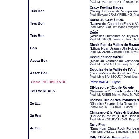
Prod. M. Mme DUPONT-DRUART Pascal
Crazy Feeling Hades
Très Bon
(Viking du Fiacre de Montparnas
Prod. Elevage CRAZY FEELING. Pr
Darko du Crot à l'Oie
Très Bon
(Nagyerdoi Champion Endy x V'Lo
Prod. Mme BOUTRY Marie-François
Dédé
Très Bon
(Azur des Domaines de Tryskell
Prod. M. SAGOT Benjamin. Prop. M
Diouk Red du Vallon de Beau
Bon
(Ethual Nuar Dragun Dlja Polya 
Prod. M. DENIS Bernard. Prop. Mme
Declic de Montbreuil
Assez Bon
(Ubert du Domaine de Raimbeau
Prod. M. EPIVENT Loïc. Prop. M. LA
Douglas de la Vallée de l'Arc
Assez Bon
(Teddy-Patton de Shushaï x Alice 
Prod. Mme SANSSOUCY Dominique. 
Classe INTERMÉDIAIRE
Mme WAGET Elyse
DiNozzo de l'Écurie Royale
1er Exc RCACS
(Valpone de l'Écurie Royale x U'
Prod. M. ROBIN Michel. Prop. M. 
D'Zizou Junior des Pommes d
2e Exc
(Sinedine Zidane de la Rose des
Prod./Prop. M. COURAYE Pascal.
Chinzano-Z Iz Palevyh Buldo
3e Exc
(Dali de la Parure (CH) x Elena 
Prod. Mme KOZHEVNIKOVA. Prop. 
Duty Free
4e Exc
(Etual Nuar Djazz Rock For Lea
Prod. Mlle VASSEUR Nathalie. Prop. 
Billy Elliot de Karencaba