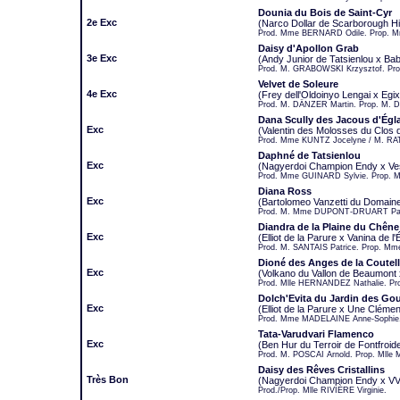
Dounia du Bois de Saint-Cyr
2e Exc
(Narco Dollar de Scarborough Hil
Prod. Mme BERNARD Odile. Prop. 
Daisy d'Apollon Grab
3e Exc
(Andy Junior de Tatsienlou x Ba
Prod. M. GRABOWSKI Krzysztof. Pro
Velvet de Soleure
4e Exc
(Frey dell'Oldoinyo Lengai x Egix
Prod. M. DÄNZER Martin. Prop. M. 
Dana Scully des Jacous d'Égl
Exc
(Valentin des Molosses du Clos
Prod. Mme KUNTZ Jocelyne / M. RA
Daphné de Tatsienlou
Exc
(Nagyerdoi Champion Endy x Ves
Prod. Mme GUINARD Sylvie. Prop.
Diana Ross
Exc
(Bartolomeo Vanzetti du Domai
Prod. M. Mme DUPONT-DRUART Pasca
Diandra de la Plaine du Chêne
Exc
(Elliot de la Parure x Vanina de l
Prod. M. SANTAIS Patrice. Prop. M
Dioné des Anges de la Coutell
Exc
(Volkano du Vallon de Beaumont 
Prod. Mlle HERNANDEZ Nathalie. Pr
Dolch'Evita du Jardin des G
Exc
(Elliot de la Parure x Une Cléme
Prod. Mme MADELAINE Anne-Sophie.
Tata-Varudvari Flamenco
Exc
(Ben Hur du Terroir de Fontfroid
Prod. M. POSCAI Arnold. Prop. Mlle
Daisy des Rêves Cristallins
Très Bon
(Nagyerdoi Champion Endy x VVin
Prod./Prop. Mlle RIVIÈRE Virginie.