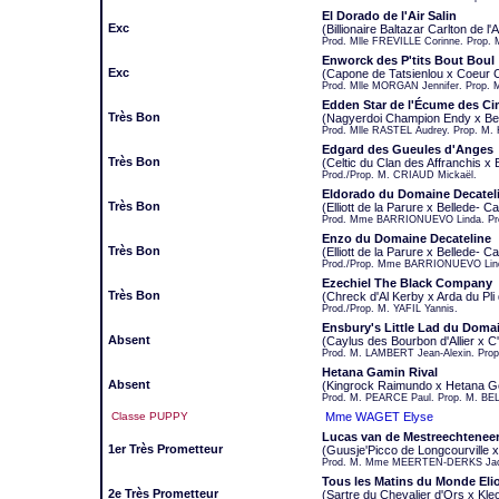
El Dorado de l'Air Salin
Exc
(Billionaire Baltazar Carlton de l'
Prod. Mlle FREVILLE Corinne. Prop. 
Enworck des P'tits Bout Boul
Exc
(Capone de Tatsienlou x Coeur 
Prod. Mlle MORGAN Jennifer. Prop.
Edden Star de l'Écume des C
Très Bon
(Nagyerdoi Champion Endy x Be
Prod. Mlle RASTEL Audrey. Prop. M.
Edgard des Gueules d'Anges
Très Bon
(Celtic du Clan des Affranchis x
Prod./Prop. M. CRIAUD Mickaël.
Eldorado du Domaine Decatel
Très Bon
(Elliott de la Parure x Bellede- C
Prod. Mme BARRIONUEVO Linda. P
Enzo du Domaine Decateline
Très Bon
(Elliott de la Parure x Bellede- 
Prod./Prop. Mme BARRIONUEVO Lin
Ezechiel The Black Company
Très Bon
(Chreck d'Al Kerby x Arda du Pli 
Prod./Prop. M. YAFIL Yannis.
Ensbury's Little Lad du Doma
Absent
(Caylus des Bourbon d'Allier x C'
Prod. M. LAMBERT Jean-Alexin. Pro
Hetana Gamin Rival
Absent
(Kingrock Raimundo x Hetana G
Prod. M. PEARCE Paul. Prop. M. BE
Classe PUPPY
Mme WAGET Elyse
Lucas van de Mestreechtenee
1er Très Prometteur
(Guusje'Picco de Longcourville 
Prod. M. Mme MEERTEN-DERKS Jack
Tous les Matins du Monde Eli
2e Très Prometteur
(Sartre du Chevalier d'Ors x Kle