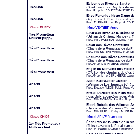
Edison des Rives de Sarthe
Très Bon
(Saint Honoré de Bayaly x Arcan
Prod./Prop. M. COURTEMANCHE Th
Enzo Ferrari de Notre Dame 
Très Bon
(Aga-Khan de Notre Dame des D
Prod. M. PANAR Joël. Prop. M. FOU
Classe PUPPY
Mme VEYRIER Annie
Elixir des Rives de la Brévenn
Très Prometteur
(Utinam de Château Moncey x Ti
Meilleur puppy
Prod. Mme PRESSIAT Violaine. Prop.
Eclair des Rêves Cristallins
Très Prometteur
(Charly de la Renaissance du Phé
Prod. Mlle RIVIÈRE Virginie. Prop. Ml
Enclume des Rêves Cristallins
Très Prometteur
(Charly de la Renaissance du Phé
Prod./Prop. Mlle RIVIÈRE Virginie.
Engor du Domaine des Molos
Très Prometteur
(C'Arkon des Gardiens du Clos S
Prod./Prop. Mme DERUMIÈRE Laure
Aleos Bull Watson Junior
Absent
(Watson de Los Tarantos (CH) x
Prod. Elevage ALEOS BULL. Prop.
Ermes Dezoom des P'tits Bou
Absent
(Kiss Bully Zoom-Zoom des P'tit
Prod. Mlle MORGAN Jennifer. Prop. 
Esprit Rebelle des Vallées d'A
Absent
(Dyonisos des Pommes d'Or des
Prod. Mlle LE BAIL Cathy / M. PINEA
Classe CHIOT
Mme LARIVE Jeannette
Éden Park de la Vallée de la M
1er Très Prometteur
(Tohsedayan de la Renaissance 
Meilleur chiot
Prod. M. POUILLAS Jean-Christophe.