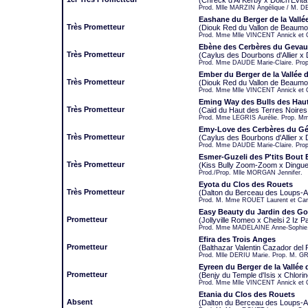
(Chreck d'Al Kerby x Dolch'Evit
Prod. Mlle MARZIN Angélique / M
Eashane du Berger de la Vallé
Très Prometteur
(Diouk Red du Vallon de Beaumon
Prod. Mme Mlle VINCENT Annick et 
Ebène des Cerbères du Geva
Très Prometteur
(Caylus des Dourbons d'Allier x
Prod. Mme DAUDE Marie-Claire. Pro
Ember du Berger de la Vallée 
Très Prometteur
(Diouk Red du Vallon de Beaumon
Prod. Mme Mlle VINCENT Annick et 
Eming Way des Bulls des Haut
Très Prometteur
(Caid du Haut des Terres Noires
Prod. Mme LEGRIS Aurélie. Prop. Mm
Emy-Love des Cerbères du G
Très Prometteur
(Caylus des Bourbons d'Allier x
Prod. Mme DAUDE Marie-Claire. Pr
Esmer-Guzeli des P'tits Bout 
Très Prometteur
(Kiss Bully Zoom-Zoom x Dingu
Prod./Prop. Mlle MORGAN Jennifer.
Eyota du Clos des Rouets
Très Prometteur
(Dalton du Berceau des Loups-An
Prod. M. Mme ROUET Laurent et Car
Easy Beauty du Jardin des G
Prometteur
(Jollyville Romeo x Chelsi 2 Iz 
Prod. Mme MADELAINE Anne-Sophie.
Efira des Trois Anges
Prometteur
(Balthazar Valentin Cazador del
Prod. Mlle DERIU Marie. Prop. M. G
Eyreen du Berger de la Vallée
Prometteur
(Benjy du Temple d'Isis x Chlori
Prod. Mme Mlle VINCENT Annick et C
Etania du Clos des Rouets
Absent
(Dalton du Berceau des Loups-An