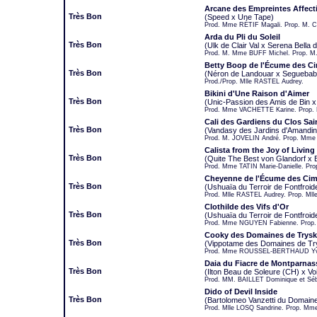
Arcane des Empreintes Affect
Très Bon
(Speed x Une Tape)
Prod. Mme RÉTIF Magali. Prop. 
Arda du Pli du Soleil
Très Bon
(Ulk de Clair Val x Serena Bella
Prod. M. Mme BUFF Michel. Prop. M.
Betty Boop de l'Écume des C
Très Bon
(Néron de Landouar x Seguebaby
Prod./Prop. Mlle RASTEL Audrey.
Bikini d'Une Raison d'Aimer
Très Bon
(Unic-Passion des Amis de Bin x
Prod. Mme VACHETTE Karine. Prop.
Cali des Gardiens du Clos Sai
Très Bon
(Vandasy des Jardins d'Amandin
Prod. M. JOVELIN André. Prop. Mme
Calista from the Joy of Living
Très Bon
(Quite The Best von Glandorf x B
Prod. Mme TATIN Marie-Danielle. Pr
Cheyenne de l'Écume des Ci
Très Bon
(Ushuaïa du Terroir de Fontfroi
Prod. Mlle RASTEL Audrey. Prop. Ml
Clothilde des Vifs d'Or
Très Bon
(Ushuaïa du Terroir de Fontfroi
Prod. Mme NGUYEN Fabienne. Prop. 
Cooky des Domaines de Trysk
Très Bon
(Vippotame des Domaines de Try
Prod. Mme ROUSSEL-BERTHAUD Yvon
Daia du Fiacre de Montparnas
Très Bon
(Ilton Beau de Soleure (CH) x Vo
Prod. MM. BAILLET Dominique et Sé
Dido of Devil Inside
Très Bon
(Bartolomeo Vanzetti du Domain
Prod. Mlle LOSQ Sandrine. Prop. Mm