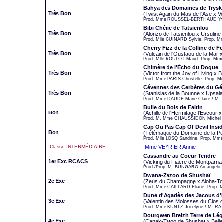
Bahya des Domaines de Tryske
Très Bon
(Twist Again du Mas de l'Ase x Ve
Prod. Mme ROUSSEL-BERTHAUD Yvon
Bibi Chérie de Tatsienlou
Très Bon
(Alonzo de Tatsienlou x Ursuline
Prod. Mlle GUINARD Sylvie. Prop. 
Cherry Fizz de la Colline de F
Très Bon
(Vulcain de l'Oustaou de la Mar 
Prod. Mlle ROULOT Maud. Prop. M
Chimère de l'Écho du Dogue
Très Bon
(Victor from the Joy of Living 
Prod. Mme PARIS Christelle. Prop. M
Cévennes des Cerbères du G
Très Bon
(Stanislas de la Bounne x Upsal
Prod. Mme DAUDE Marie-Claire / M
Bulle du Bois de Faitin
Bon
(Achille de l'Hermitage l'Escou
Prod. M. Mme CHAUSSIDON Michel e
Cap Ou Pas Cap Of Devil Insi
Bon
(Télémaque du Domaine de la Por
Prod. Mlle LOSQ Sandrine. Prop. Mm
Classe INTERMÉDIAIRE
Mme VEYRIER Annie
Cassandre au Coeur Tendre
1er Exc RCACS
(Vicking du Fiacre de Montparn
Prod./Prop. M. BUNGARO Arcangelo.
Dwana-Zazoo de Shushaï
2e Exc
(Zeus du Champagne x Aloha-To
Prod. Mme CAILLARD Éliane. Prop.
Dune d'Agadès des Jacous d'
3e Exc
(Valentin des Molosses du Clos
Prod. Mme KUNTZ Jocelyne / M. RA
Dourgwen Breizh Terre de Lé
4e Exc
(Canak-Tatoo de Shushaï x Belle-Îl