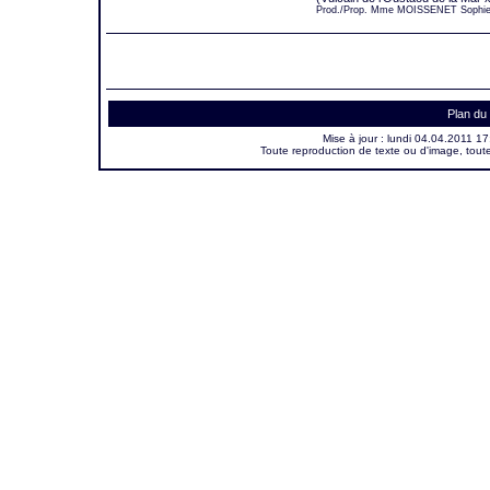
Prod./Prop. Mme MOISSENET Sophie
Plan du 
Mise à jour :
lundi 04.04.2011 17
Toute reproduction de texte ou d'image, toute 