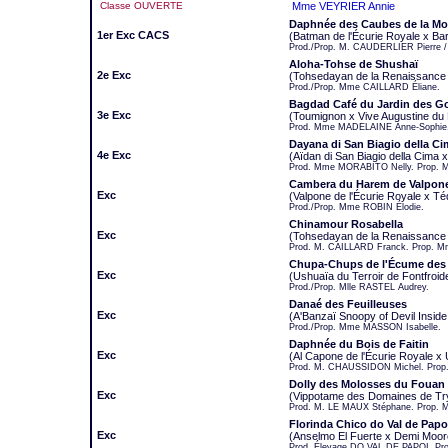
Classe OUVERTE
Mme VEYRIER Annie
Daphnée des Caubes de la Mo
1er Exc CACS
(Batman de l'Écurie Royale x Bar
Prod./Prop. M. CAUDERLIER Pierre
Aloha-Tohse de Shushaï
2e Exc
(Tohsedayan de la Renaissance d
Prod./Prop. Mme CAILLARD Éliane.
Bagdad Café du Jardin des 
3e Exc
(Toumignon x Vive Augustine du 
Prod. Mme MADELAINE Anne-Sophie.
Dayana di San Biagio della C
4e Exc
(Aïdan di San Biagio della Cima x
Prod. Mme MORABITO Nelly. Prop.
Cambera du Harem de Valpon
Exc
(Valpone de l'Écurie Royale x Téq
Prod./Prop. Mme ROBIN Élodie.
Chinamour Rosabella
Exc
(Tohsedayan de la Renaissance 
Prod. M. CAILLARD Franck. Prop. 
Chupa-Chups de l'Écume des
Exc
(Ushuaïa du Terroir de Fontfroi
Prod./Prop. Mlle RASTEL Audrey.
Danaé des Feuilleuses
Exc
(A'Banzaï Snoopy of Devil Inside
Prod./Prop. Mme MASSON Isabelle.
Daphnée du Bois de Faitin
Exc
(Al Capone de l'Écurie Royale x
Prod. M. CHAUSSIDON Michel. Pro
Dolly des Molosses du Fouan
Exc
(Vippotame des Domaines de Trys
Prod. M. LE MAUX Stéphane. Prop. Ml
Florinda Chico do Val de Papo
Exc
(Anselmo El Fuerte x Demi Moore
Prod. Élevage DO VAL DE PAPOI. P