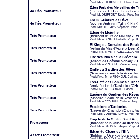
Prod. Mme DEHOUCK Delphine. Prop
Éden Park des Merveilles de 
3e Très Prometteur
(Tartarin de la Haute Branchère x
Prod. M. DRIFFORT Régis. Prop. M
Ero-Ik-Créature de Rêve
4e Très Prometteur
(Azzaro-Anthon of Taka Ki No Ka
Prod. Mlle TREMPS Stéphanie. Prop
Edgar de Mojuthy
Très Prometteur
(Berlingot-d'Ors de Mojuthy x Bri
Prod. Mme BRIAL Elisabeth. Prop. M
El King du Domaine des Boul
Très Prometteur
(Arthur du Mas d'Aigret x Daena
Prod./Prop. Mme FRAMEZELLE Christ
Elfe des Rives de la Brévenne
Très Prometteur
(Utinam de Château Moncey x Ti
Prod. Mme PRESSIAT Violaine. Prop
Emile du Gardien des Rêves
Très Prometteur
(Sinedine Zidane de la Rose des
Prod./Prop. Mme FEGHOUL Corinne.
Eos-Café des Pommes d'Or de
Très Prometteur
(Andy Junior de Tatsienlou (CH
Prod./Prop. M. COURAYE Pascal.
Eugène du Gardien des Rêves
Très Prometteur
(Sinedine Zidane de la Rose des
Prod. Mme FEGHOUL Corinne. Prop. 
Excelsior de Tatsienlou
Très Prometteur
(Nagyerdoi Champion Endy x Valk
Prod. Mlle GUINARD Sylvie. Prop. Mm
Engelo de la Guilde Saint Ang
Prometteur
(Benabar de la Vallée de l'Iroise
Prod. Mme BALDONI Magali. Prop. Ml
Ethan du Chant de l'Elfe
Assez Prometteur
(Bulldogi Iz Ozerkov Durandura
Prod. Mlle TOLLAY Laetitia. Prop. M