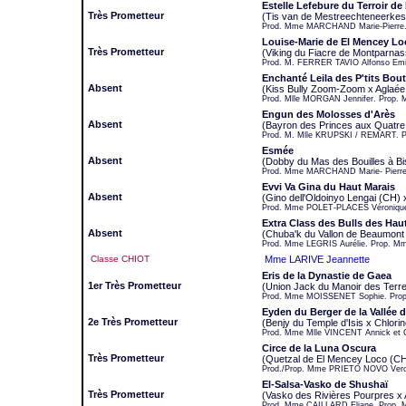
Estelle Lefebure du Terroir de
Très Prometteur
(Tis van de Mestreechteneerkes
Prod. Mme MARCHAND Marie-Pierre.
Louise-Marie de El Mencey Lo
Très Prometteur
(Viking du Fiacre de Montparna
Prod. M. FERRER TAVIO Alfonso Emil
Enchanté Leila des P'tits Bou
Absent
(Kiss Bully Zoom-Zoom x Aglaée
Prod. Mlle MORGAN Jennifer. Prop. 
Engun des Molosses d'Arès
Absent
(Bayron des Princes aux Quatre
Prod. M. Mlle KRUPSKI / REMART. 
Esmée
Absent
(Dobby du Mas des Bouilles à Bi
Prod. Mme MARCHAND Marie- Pierre.
Evvi Va Gina du Haut Marais
Absent
(Gino dell'Oldoinyo Lengai (CH) 
Prod. Mme POLET-PLACES Véronique
Extra Class des Bulls des Hau
Absent
(Chuba'k du Vallon de Beaumont x
Prod. Mme LEGRIS Aurélie. Prop. Mm
Classe CHIOT
Mme LARIVE Jeannette
Eris de la Dynastie de Gaea
1er Très Prometteur
(Union Jack du Manoir des Terr
Prod. Mme MOISSENET Sophie. Prop
Eyden du Berger de la Vallée 
2e Très Prometteur
(Benjy du Temple d'Isis x Chlori
Prod. Mme Mlle VINCENT Annick et C
Circe de la Luna Oscura
Très Prometteur
(Quetzal de El Mencey Loco (CH
Prod./Prop. Mme PRIETO NOVO Vero
El-Salsa-Vasko de Shushaï
Très Prometteur
(Vasko des Rivières Pourpres x
Prod. Mme CAILLARD Eliane. Prop.