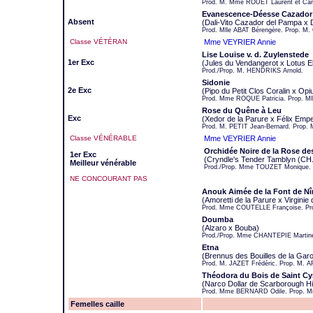
Prod. M. Mme ROUET Laurent et Car
Evanescence-Déesse Cazador
Absent
(Dali-Vito Cazador del Pampa 
Prod. Mlle ABAT Bérengère. Prop. 
Classe VÉTÉRAN
Mme VEYRIER Annie
Lise Louise v. d. Zuylenstede
1er Exc
(Jules du Vendangerot x Lotus El
Prod./Prop. M. HENDRIKS Arnold.
Sidonie
2e Exc
(Pipo du Petit Clos Coralin x O
Prod. Mme ROQUE Patricia. Prop. Ml
Rose du Quêne à Leu
Exc
(Xedor de la Parure x Félix Empe
Prod. M. PETIT Jean-Bernard. Prop.
Classe VÉNÉRABLE
Mme VEYRIER Annie
Orchidée Noire de la Rose de
1er Exc
(Cryndle's Tender Tamblyn (CH.
Meilleur vénérable
Prod./Prop. Mme TOUZET Monique.
NE CONCOURANT PAS
Anouk Aimée de la Font de N
(Amoretti de la Parure x Virginie
Prod. Mme COUTELLE Françoise. Pro
Doumba
(Alzaro x Bouba)
Prod./Prop. Mme CHANTEPIE Martin
Etna
(Brennus des Bouilles de la Garo
Prod. M. JAZET Frédéric. Prop. M. 
Théodora du Bois de Saint Cy
(Narco Dollar de Scarborough Hill
Prod. Mme BERNARD Odile. Prop. 
Femelles caille