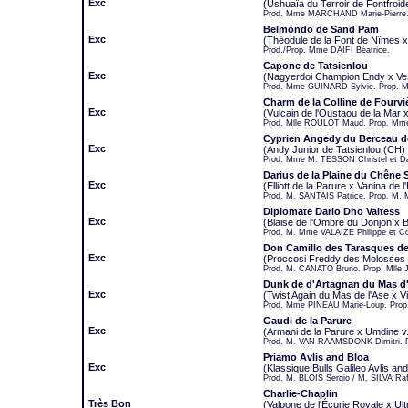
Exc
(Ushuaïa du Terroir de Fontfroi
Prod. Mme MARCHAND Marie-Pierre.
Belmondo de Sand Pam
Exc
(Théodule de la Font de Nîmes x
Prod./Prop. Mme DAIFI Béatrice.
Capone de Tatsienlou
Exc
(Nagyerdoi Champion Endy x Ves
Prod. Mme GUINARD Sylvie. Prop. M
Charm de la Colline de Fourvi
Exc
(Vulcain de l'Oustaou de la Mar 
Prod. Mlle ROULOT Maud. Prop. M
Cyprien Angedy du Berceau 
Exc
(Andy Junior de Tatsienlou (CH
Prod. Mme M. TESSON Christel et Da
Darius de la Plaine du Chêne S
Exc
(Elliott de la Parure x Vanina de 
Prod. M. SANTAIS Patrice. Prop. 
Diplomate Dario Dho Valtess
Exc
(Blaise de l'Ombre du Donjon x B
Prod. M. Mme VALAIZE Philippe et C
Don Camillo des Tarasques de
Exc
(Proccosi Freddy des Molosses 
Prod. M. CANATO Bruno. Prop. Mlle
Dunk de d'Artagnan du Mas d'
Exc
(Twist Again du Mas de l'Ase x Vi
Prod. Mme PINEAU Marie-Loup. Pro
Gaudi de la Parure
Exc
(Armani de la Parure x Umdine v.
Prod. M. VAN RAAMSDONK Dimitri. P
Priamo Avlis and Bloa
Exc
(Klassique Bulls Galileo Avlis a
Prod. M. BLOIS Sergio / M. SILVA R
Charlie-Chaplin
Très Bon
(Valpone de l'Écurie Royale x Ul