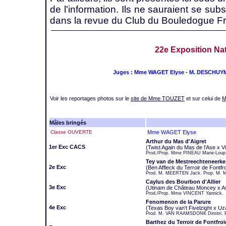
de l'information. Ils ne sauraient se sub
dans la revue du Club du Bouledogue Fr
22e Exposition Nat
Juges : Mme WAGET Elyse - M. DESCHUY
Voir les reportages photos sur le
site de Mme TOUZET
et sur celui de
M
Mâles bringés
Classe OUVERTE
Mme WAGET Elyse
Arthur du Mas d'Aigret
1er Exc CACS
(Twist Again du Mas de l'Ase x Vi
Prod./Prop. Mme PINEAU Marie-Loup
Tey van de Mestreechteneerke
2e Exc
(Ben Affleck du Terroir de Font
Prod. M. MEERTEN Jack. Prop. M.
Caylus des Bourbon d'Allier
3e Exc
(Utinam de Château Moncey x As
Prod./Prop. Mme VINCENT Yannick.
Fenomenon de la Parure
4e Exc
(Texas Boy van't Fivelzight x Uza
Prod. M. VAN RAAMSDONK Dimitri. P
Barthez du Terroir de Fontfro