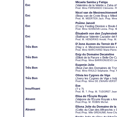
Micaela Samba y Fatiga
Exc
(Valentino de la Velette x Zaha of
Prod. Mme FERNANDO Clémente. Pr
Nicol van de Mestreechteneer
Exc
(Beau van de Crote Brug x Miled
Prod. M. MEERTEN Jack. Prop. Mm
Poème Janoël
Exc
(Crazy Feeling Dionisio x Boule
Prod. Mme SOSNOVA Leona. Prop. 
Élisabeth von den Zuylensted
Exc
(Balthazar Valentin Cazador del
Prod. M. HENDRIKS Arnold. Prop. M
D'Jone Austen du Terroir de F
Très Bon
(Hay v. d. Mestreechteneerkes x
Prod. Mme MARCHAND Marie-Pierre.
Enjy du Domaine Decateline
Très Bon
(Elliott de la Parure x Belle-De-
Prod./Prop. Mme BARRIONUEVO Lin
Eugenie-Jolie
Très Bon
(Bout Zan des Domaines de Trysk
Prod. Mme RAULO Stéphanie. Prop.
Olivia les Cygnes de Vige
Très Bon
(Joery les Cygnes de Vige x Ind
Prod./Prop. Mme DE ZWAAN-VERST
Eve
Insuffisant
(? x ?)
Prod. M. ?. Prop. M. TUDORET Jean
Elisa de l'Écurie Royale
Absent
(Valpone de l'Écurie Royale x An
Prod./Prop. M. ROBIN Michel.
Ellona Jolie du Domaine de la
Absent
(Celtic du Clan des Affranchis 
Prod./Prop. Mlle GREAUME Anne-Char