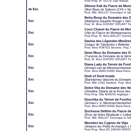
Prod./Prop. M. GOTXI Juan Manuel.
Déesse Kali du Fiacre de Mon
4e Exc
(Ilton Beau de Soleure (CH) x Vo
Prod. MM. BAILLET Dominique et Séb
Betty Boop du Domaine des 
Exc
(Mahatma Dauphin Rouge x Sém
Prod. M. Mme DUPONT DRUART Pasc
Coco Chanel du Fiacre de Mo
Exc
(Vito du Fiacre de Montparnasse
Prod./Prop. M. Mme BAILLET Domini
Davina des Légendes Minière
Exc
(Ungus de Tatsienlou x Belinda)
Prod. Mme PORTES Séverine. Prop.
Demi Mour du Domaine des 
Exc
(Turenne du Domaine de la Verr
Prod. M. Mme DUPONT-DRUART Pasca
Diana Lady du Terroir de Font
Exc
(Armani van de Mestreechteneer
Prod. Mme MARCHAND Marie-Pierre
Dodi of Devil Inside
Exc
(Bartolomeo Vanzetti du Domain
Prod. Mlle LOSQ Sandrine. Prop. Mm
Dolce Vita du Domaine des Ve
Exc
(Sinedine Zidane de la Rose des
Prod./Prop. Mlle MARZIN Angéliqu
Douchka du Terroir de Fontfr
Exc
(Armani v. d. Mestreechteneerke
Prod. Mme MARCHAND Marie-Pierre
Duchesse Delfine du Fiacre d
Exc
(Eros de Noire Béatitude x Leiboll
Prod. MM. BAILLET Dominique et Séb
Mecedes les Cygnes de Vige
Exc
(Antares les Petits Archanges x 
Prod./Prop. Mme DE ZWAAN-VERST