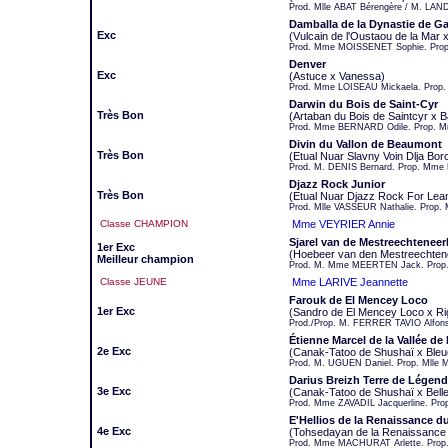
Prod. Mlle ABAT Bérengère / M. LAN
Damballa de la Dynastie de G
Exc
(Vulcain de l'Oustaou de la Mar 
Prod. Mme MOISSENET Sophie. Pro
Denver
Exc
(Astuce x Vanessa)
Prod. Mme LOISEAU Mickaela. Prop.
Darwin du Bois de Saint-Cyr
Très Bon
(Artaban du Bois de Saintcyr x B
Prod. Mme BERNARD Odile. Prop. M
Divin du Vallon de Beaumont
Très Bon
(Etual Nuar Slavny Voin Dlja Boro
Prod. M. DENIS Bernard. Prop. Mme 
Djazz Rock Junior
Très Bon
(Etual Nuar Djazz Rock For Lea
Prod. Mlle VASSEUR Nathalie. Prop
Classe CHAMPION
Mme VEYRIER Annie
Sjarel van de Mestreechteneer
1er Exc
(Hoebeer van den Mestreechten
Meilleur champion
Prod. M. Mme MEERTEN Jack. Pro
Classe JEUNE
Mme LARIVE Jeannette
Farouk de El Mencey Loco
1er Exc
(Sandro de El Mencey Loco x Ri
Prod./Prop. M. FERRER TAVIO Alfon
Étienne Marcel de la Vallée de l
2e Exc
(Canak-Tatoo de Shushaï x Bleuen
Prod. M. UGUEN Daniel. Prop. Mll
Darius Breizh Terre de Légen
3e Exc
(Canak-Tatoo de Shushaï x Belle-Îl
Prod. Mme ZAVADIL Jacquerline. Pr
E'Hellios de la Renaissance d
4e Exc
(Tohsedayan de la Renaissance 
Prod. Mme MACHURAT Arlette. Prop.