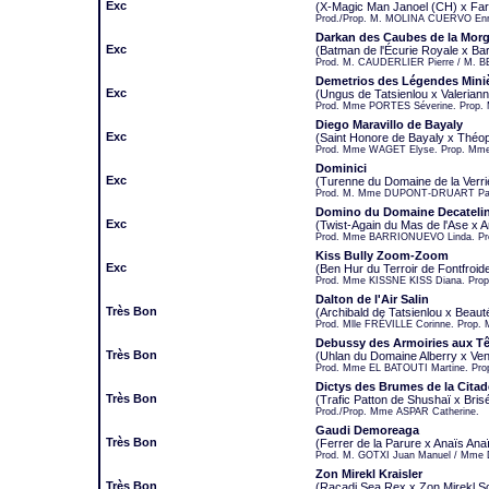
Exc
(X-Magic Man Janoel (CH) x Fara
Prod./Prop. M. MOLINA CUERVO Enr
Darkan des Caubes de la Morg
Exc
(Batman de l'Écurie Royale x Bar
Prod. M. CAUDERLIER Pierre / M. B
Demetrios des Légendes Mini
Exc
(Ungus de Tatsienlou x Valeriann
Prod. Mme PORTES Séverine. Prop.
Diego Maravillo de Bayaly
Exc
(Saint Honore de Bayaly x Théo
Prod. Mme WAGET Elyse. Prop. Mm
Dominici
Exc
(Turenne du Domaine de la Verr
Prod. M. Mme DUPONT-DRUART Pasca
Domino du Domaine Decateli
Exc
(Twist-Again du Mas de l'Ase x A
Prod. Mme BARRIONUEVO Linda. Pr
Kiss Bully Zoom-Zoom
Exc
(Ben Hur du Terroir de Fontfroid
Prod. Mme KISSNE KISS Diana. Prop
Dalton de l'Air Salin
Très Bon
(Archibald de Tatsienlou x Beauté 
Prod. Mlle FRÉVILLE Corinne. Prop.
Debussy des Armoiries aux Tê
Très Bon
(Uhlan du Domaine Alberry x Ve
Prod. Mme EL BATOUTI Martine. Pro
Dictys des Brumes de la Citad
Très Bon
(Trafic Patton de Shushaï x Brisé
Prod./Prop. Mme ASPAR Catherine.
Gaudi Demoreaga
Très Bon
(Ferrer de la Parure x Anaïs An
Prod. M. GOTXI Juan Manuel / Mme 
Zon Mirekl Kraisler
Très Bon
(Racadi Sea Rex x Zon Mirekl S