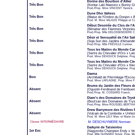
Dorine des Bourbon d'Allier
Très Bon
(Koritar Laki Maestro x Bunny Gir
Prod./Prop. Mme VINCENT Yannick.
Dune Dho Valtess
Très Bon
(Blaise de l'Ombre du Donjon x B
Prod. M. Mme VALAIZE Philippe et 
Début Desoirée du Clos de l'
Très Bon
(Bénabar des Flammes Victorieus
Prod./Prop. Mlle DELOSSENDIÈRE Co
Désir et Sensualité de l'Air Sal
Très Bon
(Soja Sun des Jardins d'Amandine
Prod./Prop. Mlle FRÉVILLE Corinne.
Tous les Matins du Monde Ca
Très Bon
(Sartre du Chevalier d'Ors x Lat
Prod. Mme DEHOUCK Delphine. Prop.
Tous les Matins du Monde Cle
Très Bon
(Sartre du Chevalier d'Ors x Kle
Prod. Mme DEHOUCK Delphine. Pro
Daena
Bon
(Archibald de l'Hermitage l'Escou
Prod. Mme LAPLAGNE. Prop. Mme FR
Brume du Jardin des Fleurs d
Absent
(Ogustin-Ferdinand de Fambuena
Prod./Prop. M. COSSARD Franck.
Diam's des Domaines de Trysk
Absent
(Bout'zan des Domaines de Trysk
Prod./Prop. Mme ROUSSEL-BERTHA
Drew Barrymore des Rivières 
Absent
(Vulcain de la Combotte x Unhis
Prod. M. Mme LELY Marc et Marie-Jo
Classe INTERMÉDIAIRE
M. DESCHUYMERE Norman
Daikyrie de Tatsienlou
1er Exc
(Nagyerdoi Champion Endy x Ves
Prod. Mlle GUINARD Sylvie. Prop. 