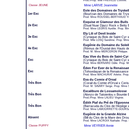
Prod./Prop. Mlle FRÉVILLE Corinne.
Classe JEUNE
Mme LARIVE Jeannette
Eole des Domaines de Tryskel
1er Exc
(Bout'zan des Domaines de Trys
Prod. Mme ROUSSEL-BERTHAUD Yvonn
Exquise et Glamour des Bulls
2e Exc
(Etual Nuar Djazz Rock x Betty B
Prod. Mme LEGRIS Aurélie. Prop. Mm
Ely Lili of Devil Inside
3e Exc
(Cyriaque du Bois de Saint-Cyr 
Prod. Mlle LOSQ Sandrine. Prop. Mm
Eugénie du Domaine du Solei
4e Exc
(Rémus de l'Oustal des Hauts de
Prod. M. Mme MERCERON Philippe.
Eau Vive du Bois de Saint-Cyr
Exc
(Cyriaque du Bois de Saint-Cyr x
Prod. Mme BERNARD Odile. Prop. M
Éden For Ever de la Renaissa
Exc
(Tohsedayan de la Renaissance 
Prod. Mme MACHURAT Arlette. Prop
Eva du Comte d'Orval
Très Bon
(Corail du Comte d'Orval x Ceris
Prod. M. SAVARY Serge. Prop. Mme 
Excalibure de Lossamolosse
Très Bon
(Alonzo de Tatsienlou x Bountie
Prod./Prop. Mme LALIEU Virginie.
Édith Piaf du Pré de l'Egvonn
Très Bon
(Barracuda du Clos de l'Arpège 
Prod. Mme LAMOURRETTE-GOURSAUD
Eugénie de la Grande Alzine
Absent
(Bill du Clos de la Mare des Drou
Prod. Mme LACROIX Nathalie. Prop. 
Classe PUPPY
Mme VEYRIER Annie