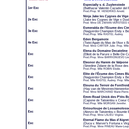
Especially v. d. Zuylenstede
1er Exc
(Balthazar Valentin Cazador del
Prod./Prop. M. HENDRIKS Arnold.
Ninja Jake les Cygnes de Vige
2e Exc
(Jake les Cygnes de Vige x Dush
Prod. Mme DE ZWAAN-VERSTEEG I
Esmeralda de l'Ecume des Ci
3e Exc
(Nagyerdoi Champion Endy x Be
Prod./Prop. Mlle RASTEL Audrey.
Eden Bergamote
4e Exc
(Twist Again du Mas de l'Ase x 
Prod. Mme CARTER Julie. Prop. Ml
Elena du Domaine Decateline
Exc
(Elliott de la Parure x Belle-De-
Prod./Prop. Mme BARRIONUEVO Lin
Eleonor du Harem de Valpone
Exc
(Sinedine Zidane de la Rose des
Prod./Prop. Mlle ROBIN Elodie.
Elite de l'Écume des Cimes B
Exc
(Nagyerdoi Champion Endy x Be
Prod. Mlle RASTEL Audrey. Prop. M
Elouna du Terroir de Fontfroi
Exc
(Hay van de Mestreechteneerkes
Prod. Mme MARCHAND Marie-Pierre.
Emm-Road Unick des P'tits B
Exc
(Capone de Tatsienlou x Coeur 
Prod./Prop. Mlle MORGAN Jennifer.
Entourloupe de Lossamoloss
Exc
(Alonzo de Tatsienlou x Bountie
Prod./Prop. Mme LALIEU Virginie.
Eternal Flame du Mas d'Aigret
Exc
(Duca v. Marver's Fortuna x Virgu
Prod./Prop. Mme PINEAU Marie-Loup