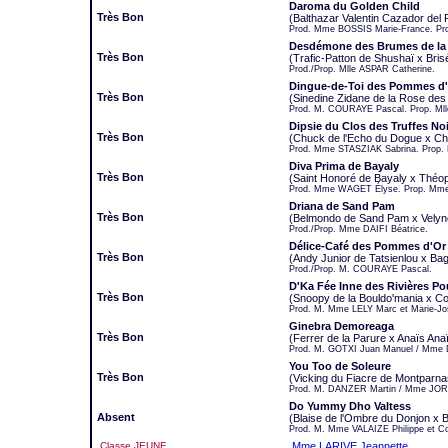
Daroma du Golden Child
Très Bon
(Balthazar Valentin Cazador de
Prod. Mme BOSSIS Marie-France. 
Desdémone des Brumes de la 
Très Bon
(Trafic-Patton de Shushaï x Bris
Prod./Prop. Mlle ASPAR Catherine.
Dingue-de-Toi des Pommes d'
Très Bon
(Sinedine Zidane de la Rose des
Prod. M. COURAYE Pascal. Prop. Ml
Dipsie du Clos des Truffes No
Très Bon
(Chuck de l'Echo du Dogue x Ch
Prod. Mme STASZIAK Sabrina. Prop. 
Diva Prima de Bayaly
Très Bon
(Saint Honoré de Bayaly x Théo
Prod. Mme WAGET Élyse. Prop. Mm
Driana de Sand Pam
Très Bon
(Belmondo de Sand Pam x Velyn
Prod./Prop. Mme DAIFI Béatrice.
Délice-Café des Pommes d'Or
Très Bon
(Andy Junior de Tatsienlou x B
Prod./Prop. M. COURAYE Pascal.
D'Ka Fée Inne des Rivières Po
Très Bon
(Snoopy de la Bouldo'mania x Co
Prod. M. Mme LELY Marc et Marie-Jo
Ginebra Demoreaga
Très Bon
(Ferrer de la Parure x Anaïs An
Prod. M. GOTXI Juan Manuel / Mm
You Too de Soleure
Très Bon
(Vicking du Fiacre de Montparna
Prod. M. DANZER Martin / Mme JORG
Do Yummy Dho Valtess
Absent
(Blaise de l'Ombre du Donjon x B
Prod. M. Mme VALAIZE Philippe et 
Classe JEUNE
Mme LARIVE Jeannette