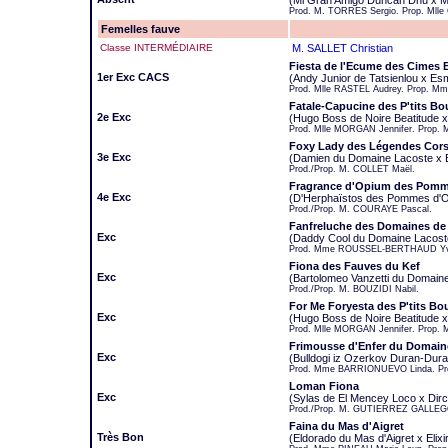
(Mi Gran Amigo Duncan Dhu x Mi
Prod. M. TORRES Sergio. Prop. Mlle
Femelles fauve
Classe INTERMÉDIAIRE
M. SALLET Christian
Fiesta de l'Ecume des Cimes 
1er Exc CACS
(Andy Junior de Tatsienlou x E
Prod. Mlle RASTEL Audrey. Prop. M
Fatale-Capucine des P'tits Bo
2e Exc
(Hugo Boss de Noire Beatitude 
Prod. Mlle MORGAN Jennifer. Prop.
Foxy Lady des Légendes Cors
3e Exc
(Damien du Domaine Lacoste x Bi
Prod./Prop. M. COLLET Maël.
Fragrance d'Opium des Pomm
4e Exc
(D'Herphaïstos des Pommes d'O
Prod./Prop. M. COURAYE Pascal.
Fanfreluche des Domaines de 
Exc
(Daddy Cool du Domaine Lacoste
Prod. Mme ROUSSEL-BERTHAUD Yvo
Fiona des Fauves du Kef
Exc
(Bartolomeo Vanzetti du Domain
Prod./Prop. M. BOUZIDI Nabil.
For Me Foryesta des P'tits Bo
Exc
(Hugo Boss de Noire Beatitude 
Prod. Mlle MORGAN Jennifer. Prop
Frimousse d'Enfer du Domain
Exc
(Bulldogi iz Ozerkov Duran-Dur
Prod. Mme BARRIONUEVO Linda. Pro
Loman Fiona
Exc
(Sylas de El Mencey Loco x Dir
Prod./Prop. M. GUTIERREZ GALLEGO
Faina du Mas d'Aigret
Très Bon
(Eldorado du Mas d'Aigret x Elix