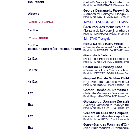
Insuffisant
(Leiboll's Sante (CH) x Ester vo
Prod. Mme PONGRACZ Eleonora. Pr
George Demarse iz Palevyh Bul
Absent
(Sambos for Palevyh Buldogov D
Prod. Mme KOZHEVNIKOVA Elena. 
Classe CHAMPION
Mme THÉVENON-WULLEMAN J
Éden Park des Merveilles de 
1er Exc
(Tartarin de la Haute Branchère x
Prod. M. DRIFFORT Régis. Prop. M
Classe JEUNE
M. ISTAS François
Punta Da Moa Barry White
1er Exc
(Cinania Muhammad Ali x Ilena d
Meilleur jeune mâle - Meilleur jeune
Prod. M. MARTINEZ SANTOME Ivan.
Greco de la Velette
2e Exc
(Bolero dei Principi di Piemonte x 
Prod. M. Mme RATTON Josiane. Prop
Hector de El Mencey Loco
3e Exc
(Caton de la Luna Oscura x Isk
Prod. M. FERRER TAVIO Alfonso Emili
Gaspard Duc du Golden Child
4e Exc
(Ugo-Boss du Fiacre de Montpa
Prod. Mme BOSSIS Marie-France. Pro
Gaston-Roméo du Domaine de 
Exc
(Jollyville Roméo x Cerise sur 
Prod./Prop. Mlle GREAUME Anne-Char
Giorggio du Domaine Decatel
Exc
(George Demarse iz Palevyh Buld
Prod. Mme BARRIONUEVO Linda. Pr
Graham du Clos des Hespérid
Exc
(Koritar-Laki Maestro x Appolin
Prod. M. Mme PITON Dominique et M
Guest-Star des Pommes d'Or 
Exc
(Kiss Bully Maddox x Demoisell