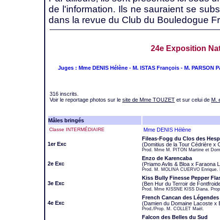
de l'information. Ils ne sauraient se sub
dans la revue du Club du Bouledogue Fr
24e Exposition Nat
Juges : Mme DENIS Hélène - M. ISTAS François - M. PARSON 
316 inscrits.
Voir le reportage photos sur le
site de Mme TOUZET
et sur celui de
M.
Mâles bringés
Classe INTERMÉDIAIRE
Mme DENIS Hélène
Fileas-Fogg du Clos des Hesp
1er Exc
(Domitius de la Tour Cédrière x 
Prod. Mme M. PITON Martine et Dom
Enzo de Karencaba
2e Exc
(Priamo Avlis & Bloa x Faraona L
Prod. M. MOLINA CUERVO Enrique. 
Kiss Bully Finesse Pepper Fl
3e Exc
(Ben Hur du Terroir de Fontfroid
Prod. Mme KISSNE KISS Diana. Pro
French Cancan des Légendes C
4e Exc
(Damien du Domaine Lacoste x Bi
Prod./Prop. M. COLLET Maël.
Falcon des Belles du Sud