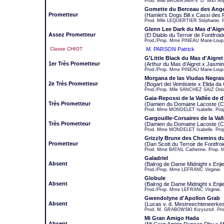
Prod. Mlle BROERSMA-V. D. WEI An
Gomette du Berceau des Ang
Prometteur
(Hamlet's Dogs Bill x Cassi de
Prod. Mlle LEQUERTIER Stéphanie.
Glenn Lee Dark du Mas d'Aigr
Assez Prometteur
(El Diablo du Terroir de Fontfro
Prod./Prop. Mme PINEAU Marie-Loup
Classe CHIOT
M. PARSON Patrick
G'Little Black du Mas d'Aigret
1er Très Prometteur
(Arthur du Mas d'Aigret x Jasmin
Prod./Prop. Mme PINEAU Marie-Loup
Morgana de las Viudas Negras
2e Très Prometteur
(Bogart dei Veintisiete x Elida d
Prod./Prop. Mlle SANCHEZ SAIZ Oni
Gaia-Repossi de la Vallée de 
Très Prometteur
(Damien du Domaine Lacoste (C
Prod. Mme MONDELET Isabelle. Pr
Gargouille-Corsaires de la Val
Très Prometteur
(Damien du Domaine Lacoste (C
Prod. Mme MONDELET Isabelle. Pro
Grizzly Brune des Chemins d
Prometteur
(Dan Scott du Terroir de Fontfro
Prod. Mme BATAIL Catherine. Prop. 
Galadriel
Absent
(Balrog de Dame Midnight x Enji
Prod./Prop. Mme LEFRANC Virginie.
Globule
Absent
(Balrog de Dame Midnight x Enji
Prod./Prop. Mme LEFRANC Virginie.
Gwendolyne d'Apollon Grab
Absent
(Lucas v. d. Mestreechteneerkes
Prod. M. GRABOWSKI Krzysztof. Pro
Mi Gran Amigo Hada
Absent