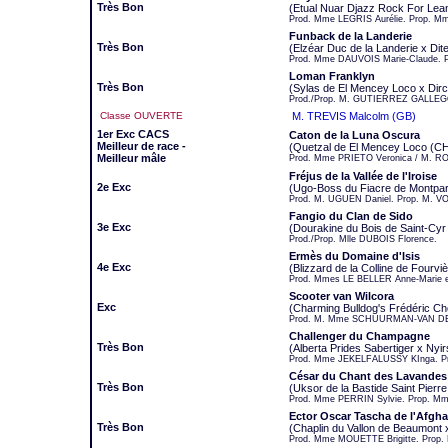
Très Bon
(Etual Nuar Djazz Rock For Lean
Prod. Mme LEGRIS Aurélie. Prop. M
Funback de la Landerie
Très Bon
(Elzéar Duc de la Landerie x Dite
Prod. Mme DAUVOIS Marie-Claude. P
Loman Franklyn
Très Bon
(Sylas de El Mencey Loco x Dir
Prod./Prop. M. GUTIERREZ GALLEGO
Classe OUVERTE
M. TREVIS Malcolm (GB)
1er Exc CACS
Caton de la Luna Oscura
Meilleur de race -
(Quetzal de El Mencey Loco (CH
Meilleur mâle
Prod. Mme PRIETO Veronica / M. R
Fréjus de la Vallée de l'Iroise
2e Exc
(Ugo-Boss du Fiacre de Montparna
Prod. M. UGUEN Daniel. Prop. M. 
Fangio du Clan de Sido
3e Exc
(Dourakine du Bois de Saint-Cy
Prod./Prop. Mlle DUBOIS Florence.
Ermès du Domaine d'Isis
4e Exc
(Blizzard de la Colline de Fourvi
Prod. Mmes LE BELLER Anne-Marie e
Scooter van Wilcora
Exc
(Charming Bulldog's Frédéric Ch
Prod. M. Mme SCHUURMAN-VAN DE
Challenger du Champagne
Très Bon
(Alberta Prides Sabertiger x Nyi
Prod. Mme JEKELFALUSSY KInga. P
César du Chant des Lavandes
Très Bon
(Uksor de la Bastide Saint Pier
Prod. Mme PERRIN Sylvie. Prop. M
Ector Oscar Tascha de l'Afgha
Très Bon
(Chaplin du Vallon de Beaumont 
Prod. Mme MOUETTE Brigitte. Prop.