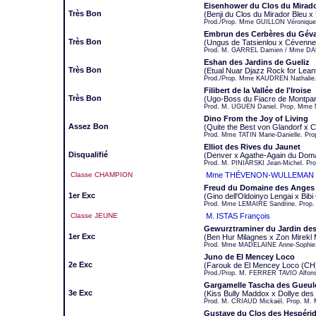
Eisenhower du Clos du Mirado
Très Bon
(Benji du Clos du Mirador Bleu 
Prod./Prop. Mme GUILLON Véronique
Embrun des Cerbères du Gév
Très Bon
(Ungus de Tatsienlou x Cévenn
Prod. M. GARREL Damien / Mme DAU
Eshan des Jardins de Gueliz
Très Bon
(Etual Nuar Djazz Rock for Leanto
Prod./Prop. Mme KAUDREN Nathalie
Filibert de la Vallée de l'Iroise
Très Bon
(Ugo-Boss du Fiacre de Montparna
Prod. M. UGUEN Daniel. Prop. Mme
Dino From the Joy of Living
Assez Bon
(Quite the Best von Glandorf x C
Prod. Mme TATIN Marie-Danielle. Pr
Elliot des Rives du Jaunet
Disqualifié
(Denver x Agathe-Again du Doma
Prod. M. PINIARSKI Jean-Michel. P
Classe CHAMPION
Mme THÉVENON-WULLEMAN J
Freud du Domaine des Anges
1er Exc
(Gino dell'Oldoinyo Lengai x Bibi
Prod. Mme LEMAIRE Sandrine. Prop
Classe JEUNE
M. ISTAS François
Gewurztraminer du Jardin de
1er Exc
(Ben Hur Milagnes x Zon Mirekl
Prod. Mme MADELAINE Anne-Sophie
Juno de El Mencey Loco
2e Exc
(Farouk de El Mencey Loco (CH
Prod./Prop. M. FERRER TAVIO Alfons
Gargamelle Tascha des Gueul
3e Exc
(Kiss Bully Maddox x Dollye des
Prod. M. CRIAUD Mickaël. Prop. M. 
Gustave du Clos des Hespéri