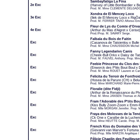
Sambayfatiga La Fina
2e Exc
(Harvey of Little Bombardier x Be
Prod. M. Mme CLEMENTE DELGADO
Xondra de El Mencey Loco
3e Exc
(Ilek de El Mencey Loco x RigÒ
Prod. M. FERRER TAVIO Alfonso Emil
Fleur de Lys du Comte d'Orva
4e Exc
(Arthur du Mas d'Aigret x Cerise
Prod./Prop. M. SAVARY Serge.
Falbala du Bois de Faitin
Exc
(Casanova de Tatsienlou x Bulle 
Prod. M. Mme CHAUSSIDON Michel e
Fanny Legendarivs Canis
Exc
(Cheek-Bull Orko x Daisy de Tat
Prod. M. FAUVEL Anthony. Prop. Mme
Feebie Princesse du Clos des
Exc
(Enworck des P'tits Bout Boul 
Prod. M. Mme ROUET Laurent et Car
Felicita du Terroir de Fontfroi
Exc
(Hosea de la Parure (CH) x Belu
Prod. Mme MARCHAND Marie-Pierre.
Floralie (dite Fidji)
Exc
(Arthur de la Renaissance du Phé
Prod. M. Mme JANSEN Thomas et Ale
Fram l'Adorable des P'tits Bo
Exc
(Kiss Bully Zoom-Zoom x Emm-Ro
Prod. Mlle MORGAN Jennifer. Prop.
Fraya des Molosses de la Ten
Exc
(Ck One x Caraïbe de la Luchen
Prod. Mme HEUTTE Carole. Prop. M
French Kiss du Domaine des 
Exc
(Giovanni van Marver's Fortuna 
Prod./Prop. Mlle MARZIN Angéliqu
Félicie Chaplin des Feuilleuse