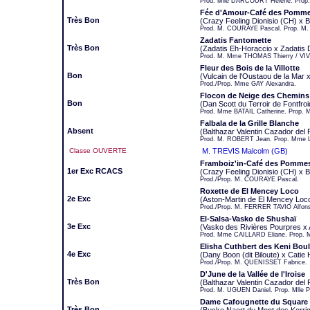
Prod. Mlle DARCOURT Hélène. Prop
Fée d'Amour-Café des Pomme
Très Bon
(Crazy Feeling Dionisio (CH) x
Prod. M. COURAYE Pascal. Prop. M.
Zadatis Fantomette
Très Bon
(Zadatis Eh-Horaccio x Zadatis
Prod. M. Mme THOMAS Thierry / VIV
Fleur des Bois de la Villotte
Bon
(Vulcain de l'Oustaou de la Mar 
Prod./Prop. Mme GAY Alexandra.
Flocon de Neige des Chemin
Bon
(Dan Scott du Terroir de Fontfr
Prod. Mme BATAIL Catherine. Prop. 
Falbala de la Grille Blanche
Absent
(Balthazar Valentin Cazador del
Prod. M. ROBERT Jean. Prop. Mme 
Classe OUVERTE
M. TREVIS Malcolm (GB)
Framboiz'in-Café des Pommes
1er Exc RCACS
(Crazy Feeling Dionisio (CH) x
Prod./Prop. M. COURAYE Pascal.
Roxette de El Mencey Loco
2e Exc
(Aston-Martin de El Mencey Loc
Prod./Prop. M. FERRER TAVIO Alfon
El-Salsa-Vasko de Shushaï
3e Exc
(Vasko des Rivières Pourpres x
Prod. Mme CAILLARD Eliane. Prop.
Elisha Cuthbert des Keni Bou
4e Exc
(Dany Boon (dit Biloute) x Catie
Prod./Prop. M. QUENISSET Fabrice.
D'June de la Vallée de l'Iroise
Très Bon
(Balthazar Valentin Cazador del
Prod. M. UGUEN Daniel. Prop. Mlle 
Dame Cafougnette du Square 
Très Bon