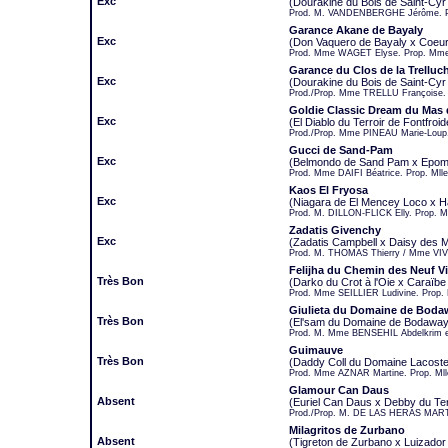
Exc
(Dourakine du Bois de Saint-Cyr
Prod. M. VANDENBERGHE Jérôme. 
Garance Akane de Bayaly
Exc
(Don Vaquero de Bayaly x Coeur
Prod. Mme WAGET Elyse. Prop. Mm
Garance du Clos de la Trelluch
Exc
(Dourakine du Bois de Saint-Cy
Prod./Prop. Mme TRELLU Françoise.
Goldie Classic Dream du Mas 
Exc
(El Diablo du Terroir de Fontfroi
Prod./Prop. Mme PINEAU Marie-Loup
Gucci de Sand-Pam
Exc
(Belmondo de Sand Pam x Epom P
Prod. Mme DAIFI Béatrice. Prop. Mll
Kaos El Fryosa
Exc
(Niagara de El Mencey Loco x H
Prod. M. DILLON-FLICK Elly. Prop. M
Zadatis Givenchy
Exc
(Zadatis Campbell x Daisy des 
Prod. M. THOMAS Thierry / Mme VIVI
Felijha du Chemin des Neuf V
Très Bon
(Darko du Crot à l'Oie x Caraïbe
Prod. Mme SEILLIER Ludivine. Prop
Giulieta du Domaine de Boda
Très Bon
(El'sam du Domaine de Bodaway
Prod. M. Mme BENSEHIL Abdelkrim e
Guimauve
Très Bon
(Daddy Coll du Domaine Lacoste 
Prod. Mme AZNAR Martine. Prop. Mll
Glamour Can Daus
Absent
(Euriel Can Daus x Debby du Terr
Prod./Prop. M. DE LAS HERAS MAR
Milagritos de Zurbano
Absent
(Tigreton de Zurbano x Luizador 