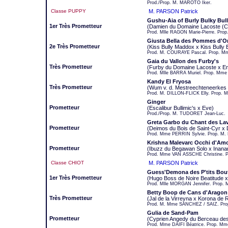
Prod./Prop. M. MAROTO Iker.
Classe PUPPY
M. PARSON Patrick
Gushu-Aia of Burly Bulky Bull
1er Très Prometteur
(Damien du Domaine Lacoste (CH
Prod. Mlle RAGON Marie-Pierre. Pr
Giusta Bella des Pommes d'O
2e Très Prometteur
(Kiss Bully Maddox x Kiss Bully E
Prod. M. COURAYE Pascal. Prop. Mm
Gaia du Vallon des Furby's
Très Prometteur
(Furby du Domaine Lacoste x En
Prod. Mlle BARRA Muriel. Prop. Mme
Kandy El Fryosa
Très Prometteur
(Wum v. d. Mestreechteneerkes 
Prod. M. DILLON-FLICK Elly. Prop. M
Ginger
Prometteur
(Escalibur Bullimic's x Eve)
Prod./Prop. M. TUDORET Jean-Luc.
Greta Garbo du Chant des La
Prometteur
(Deimos du Bois de Saint-Cyr x 
Prod. Mme PERRIN Sylvie. Prop. M.
Krishna Malevarc Occhi d'Am
Prometteur
(Ibuzz du Begawan Solo x Inana
Prod. Mme VAN ASSCHE Christine. P
Classe CHIOT
M. PARSON Patrick
Guess'Demona des P'tits Bou
1er Très Prometteur
(Hugo Boss de Noire Beatitude 
Prod. Mlle MORGAN Jennifer. Prop
Betty Boop de Cans d'Aragon
Très Prometteur
(Jal de la Virreyna x Korona de 
Prod. M. Mme SANCHEZ / SAIZ. Pro
Gulia de Sand-Pam
Prometteur
(Cyprien Angedy du Berceau de
Prod. Mme DAIFI Béatrice. Prop. Mm