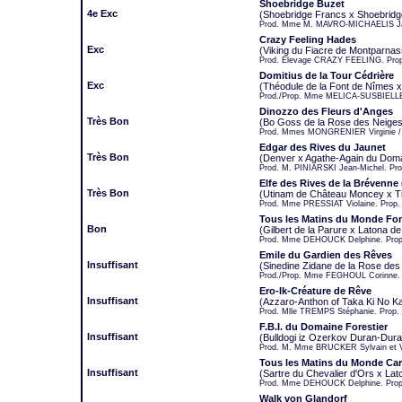
Shoebridge Buzet
4e Exc
(Shoebridge Francs x Shoebridg
Prod. Mme M. MAVRO-MICHAELIS Jac
Crazy Feeling Hades
Exc
(Viking du Fiacre de Montparnas
Prod. Elevage CRAZY FEELING. Pr
Domitius de la Tour Cédrière
Exc
(Théodule de la Font de Nîmes x A
Prod./Prop. Mme MELICA-SUSBIELLE
Dinozzo des Fleurs d'Anges
Très Bon
(Bo Goss de la Rose des Neiges
Prod. Mmes MONGRENIER Virginie 
Edgar des Rives du Jaunet
Très Bon
(Denver x Agathe-Again du Doma
Prod. M. PINIARSKI Jean-Michel. Pr
Elfe des Rives de la Brévenne 
Très Bon
(Utinam de Château Moncey x Ti
Prod. Mme PRESSIAT Violaine. Prop
Tous les Matins du Monde Fo
Bon
(Gilbert de la Parure x Latona de
Prod. Mme DEHOUCK Delphine. Pro
Emile du Gardien des Rêves
Insuffisant
(Sinedine Zidane de la Rose des
Prod./Prop. Mme FEGHOUL Corinne.
Ero-Ik-Créature de Rêve
Insuffisant
(Azzaro-Anthon of Taka Ki No Ka
Prod. Mlle TREMPS Stéphanie. Prop
F.B.I. du Domaine Forestier
Insuffisant
(Bulldogi iz Ozerkov Duran-Du
Prod. M. Mme BRUCKER Sylvain et 
Tous les Matins du Monde Ca
Insuffisant
(Sartre du Chevalier d'Ors x Lat
Prod. Mme DEHOUCK Delphine. Pro
Walk von Glandorf