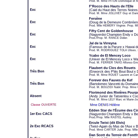
Prod. M. Mme PITON Dominique et M
F'Rocco des Hauts de l'Elle
Exc
(Caid du Haut des Terres Noire
Prod. M. Mme JOLLIVET Guy et Dani
Fersène
Exc
(Doug de la Demeure Combréen
Prod. Mlle HEMERY Virginie. Prop. M
Fifty Cent de Goldenhouse
Exc
(Nagyerdoi Champion Endy x Dol
Prod./Prop. M. RANCE Didier.
Jal de la Virreyna
Exc
(Famous de la Parure x Hawai de
Prod. M. RODRIGUEZ TOLA Ulises. 
Ycabo de El Mencey Loco
Exc
(Univer de El Mencey Loco x Wa
Prod. M. FERRER TAVIO Alfonso Emi
Flaubert du Clos des Rouets
Très Bon
(Enworck des P'tits Bout Boul x 
Prod. M. Mme ROUET Laurent et Car
Forever des Fauves du Kef
Très Bon
(Bartolomeo Vanzetti du Domain
Prod. M. BOUZIDI Nabil. Prop. Mm
Florimond des Rivières Pourp
Absent
(Andy Junior de Tatsienlou x Co
Prod. M. Mme LELY Marc et Marie-Jo
Classe OUVERTE
Mme DENIS Hélène
Edden Star de l'Écume des C
1er Exc CACS
(Nagyerdoi Champion Endy x Be
Prod./Prop. Mlle RASTEL Audrey.
Ercule Twist (dit Elvis)
2e Exc RCACS
(Twist-Again du Mas de l'Ase x
Prod. Mme CARTER Julie. Prop. Ml
Dan Scott du Terroir de Fontf