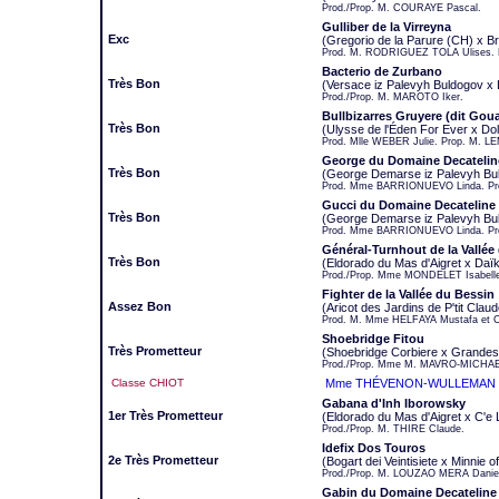
Prod./Prop. M. COURAYE Pascal.
Gulliber de la Virreyna
Exc
(Gregorio de la Parure (CH) x Br
Prod. M. RODRIGUEZ TOLA Ulises. 
Bacterio de Zurbano
Très Bon
(Versace iz Palevyh Buldogov x 
Prod./Prop. M. MAROTO Iker.
Bullbizarres Gruyere (dit Gou
Très Bon
(Ulysse de l'Éden For Ever x Dol
Prod. Mlle WEBER Julie. Prop. M. L
George du Domaine Decatelin
Très Bon
(George Demarse iz Palevyh Bul
Prod. Mme BARRIONUEVO Linda. Pr
Gucci du Domaine Decateline
Très Bon
(George Demarse iz Palevyh Buld
Prod. Mme BARRIONUEVO Linda. Pro
Général-Turnhout de la Vallée
Très Bon
(Eldorado du Mas d'Aigret x Daïk
Prod./Prop. Mme MONDELET Isabell
Fighter de la Vallée du Bessin
Assez Bon
(Aricot des Jardins de P'tit Clau
Prod. M. Mme HELFAYA Mustafa et Ch
Shoebridge Fitou
Très Prometteur
(Shoebridge Corbiere x Grandes
Prod./Prop. Mme M. MAVRO-MICHAELI
Classe CHIOT
Mme THÉVENON-WULLEMAN J
Gabana d'Inh Iborowsky
1er Très Prometteur
(Eldorado du Mas d'Aigret x C'e
Prod./Prop. M. THIRE Claude.
Idefix Dos Touros
2e Très Prometteur
(Bogart dei Veintisiete x Minnie 
Prod./Prop. M. LOUZAO MERA Danie
Gabin du Domaine Decateline