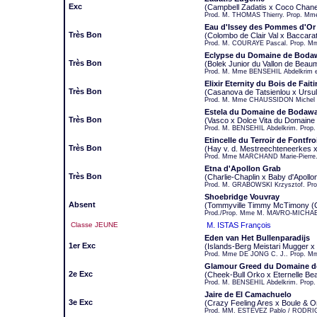
Exc
(Campbell Zadatis x Coco Chane
Prod. M. THOMAS Thierry. Prop. Mm
Eau d'Issey des Pommes d'Or
Très Bon
(Colombo de Clair Val x Baccar
Prod. M. COURAYE Pascal. Prop. 
Eclypse du Domaine de Boda
Très Bon
(Bolek Junior du Vallon de Beau
Prod. M. Mme BENSEHIL Abdelkrim 
Elixir Eternity du Bois de Faiti
Très Bon
(Casanova de Tatsienlou x Ursu
Prod. M. Mme CHAUSSIDON Michel et
Estela du Domaine de Bodaw
Très Bon
(Vasco x Dolce Vita du Domaine
Prod. M. BENSEHIL Abdelkrim. Pro
Etincelle du Terroir de Fontfro
Très Bon
(Hay v. d. Mestreechteneerkes x
Prod. Mme MARCHAND Marie-Pierre. 
Etna d'Apollon Grab
Très Bon
(Charlie-Chaplin x Baby d'Apollo
Prod. M. GRABOWSKI Krzysztof. Pr
Shoebridge Vouvray
Absent
(Tommyville Timmy McTimony (C
Prod./Prop. Mme M. MAVRO-MICHAELI
Classe JEUNE
M. ISTAS François
Eden van Het Bullenparadijs
1er Exc
(Islands-Berg Meistari Mugger x
Prod. Mme DE JONG C. J.. Prop. M
Glamour Greed du Domaine 
2e Exc
(Cheek-Bull Orko x Eternelle B
Prod. M. BENSEHIL Abdelkrim. Prop
Jaire de El Camachuelo
3e Exc
(Crazy Feeling Ares x Boule & O
Prod. MM. ESTEVEZ Pablo / RODRI