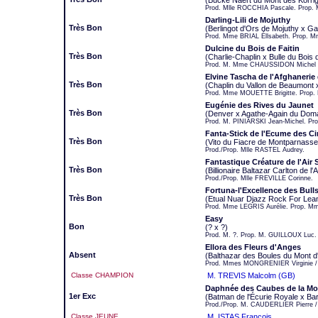
(Bucke Naert du Mont des Korrig
Prod. Mlle ROCCHIA Pascale. Prop
Darling-Lili de Mojuthy
Très Bon
(Berlingot d'Ors de Mojuthy x Ga
Prod. Mme BRIAL Éllsabeth. Prop.
Dulcine du Bois de Faitin
Très Bon
(Charlie-Chaplin x Bulle du Bois d
Prod. M. Mme CHAUSSIDON Michel e
Elvine Tascha de l'Afghanerie
Très Bon
(Chaplin du Vallon de Beaumont 
Prod. Mme MOUETTE Brigitte. Prop.
Eugénie des Rives du Jaunet
Très Bon
(Denver x Agathe-Again du Doma
Prod. M. PINIARSKI Jean-Michel. Pr
Fanta-Stick de l'Ecume des C
Très Bon
(Vito du Fiacre de Montparnass
Prod./Prop. Mlle RASTEL Audrey.
Fantastique Créature de l'Air 
Très Bon
(Billionaire Baltazar Carlton de l'
Prod./Prop. Mlle FREVILLE Corinne.
Fortuna-l'Excellence des Bull
Très Bon
(Etual Nuar Djazz Rock For Lean
Prod. Mme LEGRIS Aurélie. Prop. 
Easy
Bon
(? x ?)
Prod. M. ?. Prop. M. GUILLOUX Luc.
Ellora des Fleurs d'Anges
Absent
(Balthazar des Boules du Mont d
Prod. Mmes MONGRENIER Virginie 
Classe CHAMPION
M. TREVIS Malcolm (GB)
Daphnée des Caubes de la Mo
1er Exc
(Batman de l'Écurie Royale x Bar
Prod./Prop. M. CAUDERLIER Pierre
Classe JEUNE
M. ISTAS François