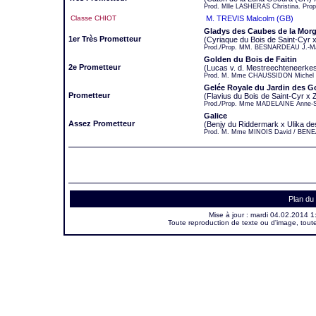
Prod. Mlle LASHERAS Christina. Prop
Classe CHIOT
M. TREVIS Malcolm (GB)
Gladys des Caubes de la Morg
1er Très Prometteur
(Cyriaque du Bois de Saint-Cyr
Prod./Prop. MM. BESNARDEAU J.-Ma
Golden du Bois de Faitin
2e Prometteur
(Lucas v. d. Mestreechteneerkes
Prod. M. Mme CHAUSSIDON Michel e
Gelée Royale du Jardin des 
Prometteur
(Flavius du Bois de Saint-Cyr x
Prod./Prop. Mme MADELAINE Anne-S
Galice
Assez Prometteur
(Benjy du Riddermark x Ulika des
Prod. M. Mme MINOIS David / BENEA
Plan du 
Mise à jour :
mardi 04.02.2014 1
Toute reproduction de texte ou d'image, toute 