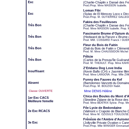
Exc
(Charlie-Chaplin x Danaé des Fe
Prod./Prop. Mme MASSON Isabelle.
Loman Fibi
Exc
(Sylas de El Mencey Loco x Dir
Prod./Prop. M. GUTIERREZ GALLEGO
Fakira des Feuilleuses
Très Bon
(Charlie-Chaplin x Danae des Fe
Prod. Mme MASSON Isabelle. Prop. 
Fascinante Brume d'Opium du 
Très Bon
(Hedward de la Parure x Brume d
Prod. MM. COSSARD Franck / GUERI
Fleur du Bois de Faitin
Très Bon
(Dali du Bois de Faitin x Clément
Prod. M. Mme CHAUSSIDON Michel e
Félicie
Très Bon
(Carlos de la Presqu'île Guéran
Prod. M. THEAULT. Prop. Mme KAHN 
Z'Eridanu Dog Love India
Insuffisant
(Kevin Baflo (CH) x Jasmine Illi
Prod. Mme LANGOVA. Prop. Mlle Z
Funny des Fauves du Kef
Absent
(Bartolomeo Vanzetti du Domain
Prod./Prop. M. BOUZIDI Nabil.
Classe OUVERTE
Mme DENIS Hélène
Chica des Boules du Mont d'
1er Exc CACS
(Sinedine Zidane de la Rose des
Meilleure femelle
Prod. Mme BÉATRIX Sylvie. Prop. 
Fée Lycie de Bedondaine
2e Exc RCACS
(Valmont x Crapote de Blanche-
Prod. Mme M. OZIOULS TOULOUSE Hé
Frénésie de l'Ambre d'Autom
3e Exc
(Jollyville Private Ovation x Ca
Prod./Prop. Mlle WINIGER Emmanuel