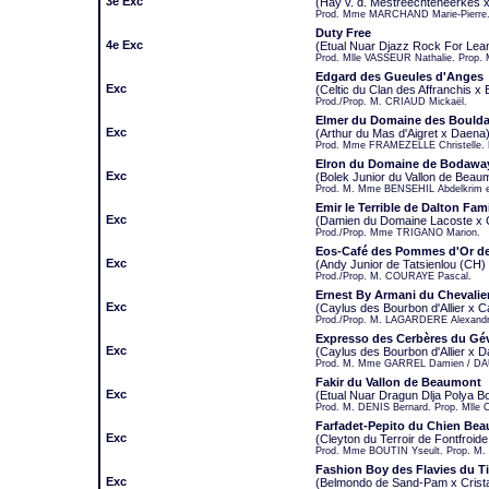
3e Exc
(Hay v. d. Mestreechteneerkes x
Prod. Mme MARCHAND Marie-Pierre.
Duty Free
4e Exc
(Etual Nuar Djazz Rock For Lea
Prod. Mlle VASSEUR Nathalie. Prop. 
Edgard des Gueules d'Anges
Exc
(Celtic du Clan des Affranchis x
Prod./Prop. M. CRIAUD Mickaël.
Elmer du Domaine des Bould
Exc
(Arthur du Mas d'Aigret x Daena
Prod. Mme FRAMEZELLE Christelle.
Elron du Domaine de Bodawa
Exc
(Bolek Junior du Vallon de Beaum
Prod. M. Mme BENSEHIL Abdelkrim e
Emir le Terrible de Dalton Fam
Exc
(Damien du Domaine Lacoste x 
Prod./Prop. Mme TRIGANO Marion.
Eos-Café des Pommes d'Or de
Exc
(Andy Junior de Tatsienlou (CH
Prod./Prop. M. COURAYE Pascal.
Ernest By Armani du Chevali
Exc
(Caylus des Bourbon d'Allier x C
Prod./Prop. M. LAGARDERE Alexandr
Expresso des Cerbères du G
Exc
(Caylus des Bourbon d'Allier x 
Prod. M. Mme GARREL Damien / DAU
Fakir du Vallon de Beaumont
Exc
(Etual Nuar Dragun Dlja Polya Bo
Prod. M. DENIS Bernard. Prop. Mlle 
Farfadet-Pepito du Chien Bea
Exc
(Cleyton du Terroir de Fontfroide
Prod. Mme BOUTIN Yseult. Prop. M. 
Fashion Boy des Flavies du T
Exc
(Belmondo de Sand-Pam x Crista S