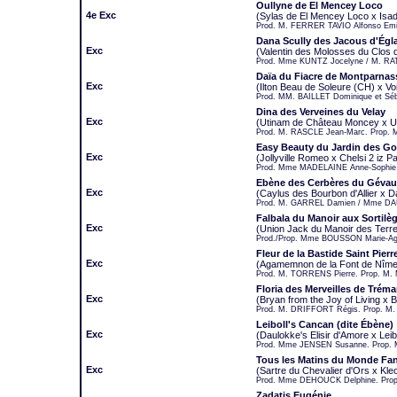
Oullyne de El Mencey Loco
4e Exc
(Sylas de El Mencey Loco x Isa
Prod. M. FERRER TAVIO Alfonso Emil
Dana Scully des Jacous d'Égl
Exc
(Valentin des Molosses du Clos
Prod. Mme KUNTZ Jocelyne / M. RA
Daïa du Fiacre de Montparnas
Exc
(Ilton Beau de Soleure (CH) x Vo
Prod. MM. BAILLET Dominique et S
Dina des Verveines du Velay
Exc
(Utinam de Château Moncey x U
Prod. M. RASCLE Jean-Marc. Prop.
Easy Beauty du Jardin des G
Exc
(Jollyville Romeo x Chelsi 2 iz 
Prod. Mme MADELAINE Anne-Sophie.
Ebène des Cerbères du Géva
Exc
(Caylus des Bourbon d'Allier x 
Prod. M. GARREL Damien / Mme DAU
Falbala du Manoir aux Sortilè
Exc
(Union Jack du Manoir des Terre
Prod./Prop. Mme BOUSSON Marie-Ag
Fleur de la Bastide Saint Pierr
Exc
(Agamemnon de la Font de Nîmes
Prod. M. TORRENS Pierre. Prop. M.
Floria des Merveilles de Tréma
Exc
(Bryan from the Joy of Living 
Prod. M. DRIFFORT Régis. Prop. 
Leiboll's Cancan (dite Ébène)
Exc
(Daulokke's Elisir d'Amore x Leibo
Prod. Mme JENSEN Susanne. Prop. 
Tous les Matins du Monde Fan
Exc
(Sartre du Chevalier d'Ors x Kle
Prod. Mme DEHOUCK Delphine. Pro
Zadatis Eugénie