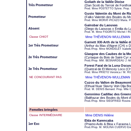
Goliath de la Vallée Dioise
Très Prometteur
(Dan Scott du Terroir de Fontfroi
Prod. Mme POSTETTO Sylvie. Prop
Gusto Valentin du Mont de Ri
Prometteur
(Falko Valentin des Boules du M
Prod. Mme MORAT-PICAZO Maria. Pr
Gainsbar du Laouvas
Absent
(Diego du Laouvas x Emilia du 
Prod. M. Mme FIGORITO Michel / RO
Classe CHIOT
Mme THÉVENON-WULLEMAN J
Garnett XXI-Arth de la Vallée 
1er Très Prometteur
(Arthur du Mas d'Aigret (CH) x 
Prod./Prop. Mme MONDELET Isabell
Glasgow des Caubes de la Mo
2e Très Prometteur
(Cyriaque du Bois de Saint-Cyr
Prod./Prop. MM. BESNARDEAU J.-Ma
Forest Faral de la Luna Oscur
3e Très Prometteur
(Quetzal de El Mencey Loco (CH
Prod. Mme PRIETO Veronica / M. R
NE CONCOURANT PAS
Mme THÉVENON-WULLEMAN J
Cuzco du Vallon de Beaumon
(Ethual Nuar Slavny Voin Dlja Bo
Prod. M. DENIS Bernard. Prop. Mlle 
Geronimo Cadillac des Green
(Balthazar des Boules du Mont d
Prod./Prop. Mme SIEGFRIED Rosine
Femelles bringées
Classe INTERMÉDIAIRE
Mme DENIS Hélène
Elda de Karencaba
1er Exc
(Priamo Avlis & Bloa x Faraona L
Prod./Prop. M. MOLINA CUERVO Enr