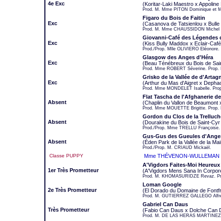
4e Exc
(Koritar-Laki Maestro x Appolin
Prod. M. Mme PITON Dominique et M
Figaro du Bois de Faitin
Exc
(Casanova de Tatsienlou x Bulle 
Prod. M. Mme CHAUSSIDON Michel e
Giovanni-Café des Légendes 
Exc
(Kiss Bully Maddox x Eclair-Ca
Prod./Prop. Mlle OLIVIERO Eléonore.
Glasgow des Anges d'Héra
Exc
(Beau Ténébreux du Bois de Sai
Prod. Mme ROBERT Séverine. Prop.
Grisko de la Vallée de d'Artag
Exc
(Arthur du Mas d'Aigret x Depha
Prod. Mme MONDELET Isabelle. Pro
Flat Tascha de l'Afghanerie d
Absent
(Chaplin du Vallon de Beaumont 
Prod. Mme MOUETTE Brigitte. Pro
Gordon du Clos de la Trelluch
Absent
(Dourakine du Bois de Saint-Cy
Prod./Prop. Mme TRELLU Françoise.
Gus-Gus des Gueules d'Ange
Absent
(Éden Park de la Vallée de la M
Prod./Prop. M. CRIAUD Mickaël.
Classe PUPPY
Mme THÉVENON-WULLEMAN J
A'Vigdors Faites-Moi Heureux
1er Très Prometteur
(A'Vigdors Mens Sana In Corpor
Prod. M. KHOMASURIDZE Revaz. P
Loman Google
2e Très Prometteur
(El Dorado du Domaine de Fontf
Prod. M. GUTIERREZ GALLEGO Alfre
Gabriel Can Daus
Très Prometteur
(Fabio Can Daus x Dolche Can 
Prod. M. DE LAS HERAS MARTINEZ D