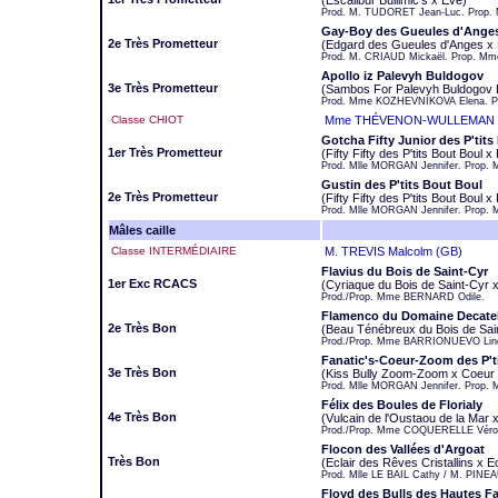
(Escalibur Bullimic's x Eve)
Prod. M. TUDORET Jean-Luc. Prop.
Gay-Boy des Gueules d'Ange
2e Très Prometteur
(Edgard des Gueules d'Anges x 
Prod. M. CRIAUD Mickaël. Prop. Mme
Apollo iz Palevyh Buldogov
3e Très Prometteur
(Sambos For Palevyh Buldogov D
Prod. Mme KOZHEVNIKOVA Elena. P
Classe CHIOT
Mme THÉVENON-WULLEMAN J
Gotcha Fifty Junior des P'tits
1er Très Prometteur
(Fifty Fifty des P'tits Bout Boul 
Prod. Mlle MORGAN Jennifer. Prop.
Gustin des P'tits Bout Boul
2e Très Prometteur
(Fifty Fifty des P'tits Bout Boul x
Prod. Mlle MORGAN Jennifer. Prop
Mâles caille
Classe INTERMÉDIAIRE
M. TREVIS Malcolm (GB)
Flavius du Bois de Saint-Cyr
1er Exc RCACS
(Cyriaque du Bois de Saint-Cyr 
Prod./Prop. Mme BERNARD Odile.
Flamenco du Domaine Decate
2e Très Bon
(Beau Ténébreux du Bois de Sain
Prod./Prop. Mme BARRIONUEVO Lin
Fanatic's-Coeur-Zoom des P't
3e Très Bon
(Kiss Bully Zoom-Zoom x Coeur
Prod. Mlle MORGAN Jennifer. Prop.
Félix des Boules de Florialy
4e Très Bon
(Vulcain de l'Oustaou de la Ma
Prod./Prop. Mme COQUERELLE Véro
Flocon des Vallées d'Argoat
Très Bon
(Eclair des Rêves Cristallins x 
Prod. Mlle LE BAIL Cathy / M. PINEA
Floyd des Bulls des Hautes Fa