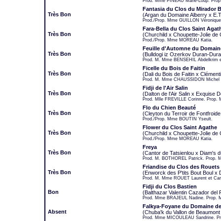
Prod. Mme PINEAU Marie-Loup. Pro
Fantasia du Clos du Mirador 
Très Bon
(Argan du Domaine Alberry x E.T
Prod./Prop. Mme GUILLON Véronique
Fara-Bella du Clos Saint Agat
Très Bon
(Churchild x Choupette-Jolie de C
Prod./Prop. Mme MOREAU Katia.
Feuille d'Automne du Domai
Très Bon
(Bulldogi iz Ozerkov Duran-Dura
Prod. M. Mme BENSEHIL Abdelkrim 
Ficelle du Bois de Faitin
Très Bon
(Dali du Bois de Faitin x Clément
Prod. M. Mme CHAUSSIDON Michel e
Fidji de l'Air Salin
Très Bon
(Dalton de l'Air Salin x Exquise D
Prod. Mlle FREVILLE Corinne. Prop
Flo du Chien Beauté
Très Bon
(Cleyton du Terroir de Fontfroide
Prod./Prop. Mme BOUTIN Yseult.
Flower du Clos Saint Agathe
Très Bon
(Churchild x Choupette-Jolie de C
Prod./Prop. Mme MOREAU Katia.
Freya
Très Bon
(Cantor de Tatsienlou x Diam's 
Prod. M. BOTHOREL Patrick. Prop. 
Friandise du Clos des Rouets
Très Bon
(Enworck des P'tits Bout Boul x 
Prod. M. Mme ROUET Laurent et Car
Fidji du Clos Bastien
Bon
(Balthazar Valentin Cazador del
Prod. Mme BRAJEUL Nadine. Prop.
Falkya-Foyane du Domaine de
Absent
(Chuba'k du Vallon de Beaumon
Prod. Mme MICOULEAU Sandrine. Pr