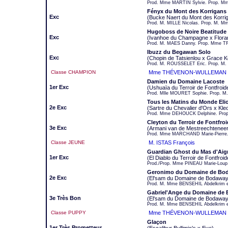
Prod. Mme MARTIN Sylvie. Prop. M
Fényx du Mont des Korrigans
Exc
(Bucke Naert du Mont des Korri
Prod. M. MILLE Nicolas. Prop. M. Mm
Hugoboss de Noire Beatitude
Exc
(Ivanhoe du Champagne x Floran
Prod. M. MAES Danny. Prop. Mme T
Ibuzz du Begawan Solo
Exc
(Chopin de Tatsienlou x Grace K
Prod. M. ROUSSELET Eric. Prop. M.
Classe CHAMPION
Mme THÉVENON-WULLEMAN J
Damien du Domaine Lacoste
1er Exc
(Ushuaïa du Terroir de Fontfroi
Prod. Mlle MOURET Sophie. Prop. 
Tous les Matins du Monde Eli
2e Exc
(Sartre du Chevalier d'Ors x Kle
Prod. Mme DEHOUCK Delphine. Prop
Cleyton du Terroir de Fontfro
3e Exc
(Armani van de Mestreechtenee
Prod. Mme MARCHAND Marie-Pierre.
Classe JEUNE
M. ISTAS François
Guardian Ghost du Mas d'Aig
1er Exc
(El Diablo du Terroir de Fontfroi
Prod./Prop. Mme PINEAU Marie-Loup
Geronimo du Domaine de Bo
2e Exc
(El'sam du Domaine de Bodaway 
Prod. M. Mme BENSEHIL Abdelkrim 
Gabriel'Ange du Domaine de
3e Très Bon
(El'sam du Domaine de Bodaway
Prod. M. Mme BENSEHIL Abdelkrim e
Classe PUPPY
Mme THÉVENON-WULLEMAN J
Glaçon
1er Très Prometteur