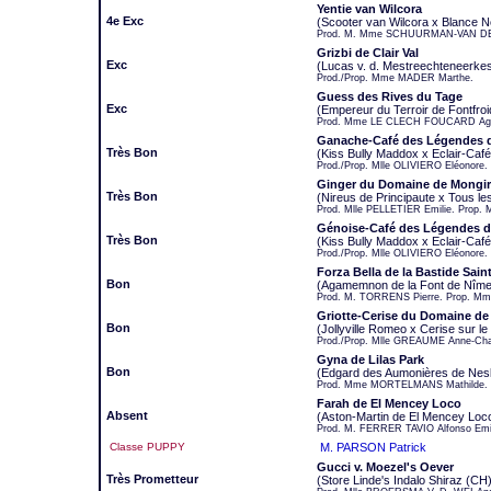
Yentie van Wilcora
4e Exc
(Scooter van Wilcora x Blance No
Prod. M. Mme SCHUURMAN-VAN DE
Grizbi de Clair Val
Exc
(Lucas v. d. Mestreechteneerke
Prod./Prop. Mme MADER Marthe.
Guess des Rives du Tage
Exc
(Empereur du Terroir de Fontfroi
Prod. Mme LE CLECH FOUCARD Agn
Ganache-Café des Légendes 
Très Bon
(Kiss Bully Maddox x Eclair-Ca
Prod./Prop. Mlle OLIVIERO Eléonore.
Ginger du Domaine de Mongir
Très Bon
(Nireus de Principaute x Tous le
Prod. Mlle PELLETIER Emilie. Prop.
Génoise-Café des Légendes d
Très Bon
(Kiss Bully Maddox x Eclair-Ca
Prod./Prop. Mlle OLIVIERO Eléonore.
Forza Bella de la Bastide Saint
Bon
(Agamemnon de la Font de Nîmes
Prod. M. TORRENS Pierre. Prop. M
Griotte-Cerise du Domaine de 
Bon
(Jollyville Romeo x Cerise sur 
Prod./Prop. Mlle GREAUME Anne-Char
Gyna de Lilas Park
Bon
(Edgard des Aumonières de Nesl
Prod. Mme MORTELMANS Mathilde. P
Farah de El Mencey Loco
Absent
(Aston-Martin de El Mencey Loc
Prod. M. FERRER TAVIO Alfonso Emi
Classe PUPPY
M. PARSON Patrick
Gucci v. Moezel's Oever
Très Prometteur
(Store Linde's Indalo Shiraz (CH)