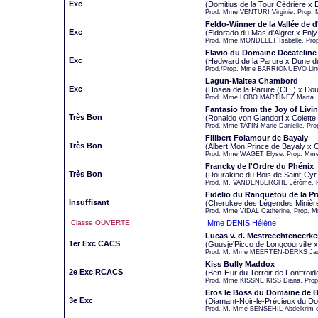
Exc
(Domitius de la Tour Cédrière x 
Prod. Mme VENTURI Virginie. Prop
Feldo-Winner de la Vallée de 
Exc
(Eldorado du Mas d'Aigret x Enj
Prod. Mme MONDELET Isabelle. Pro
Flavio du Domaine Decateline
Exc
(Hedward de la Parure x Dune d
Prod./Prop. Mme BARRIONUEVO Lin
Lagun-Maitea Chambord
Exc
(Hosea de la Parure (CH.) x Dou
Prod. Mme LOBO MARTINEZ Marta. 
Fantasio from the Joy of Livi
Très Bon
(Ronaldo von Glandorf x Colette 
Prod. Mme TATIN Marie-Danielle. Pro
Filibert Folamour de Bayaly
Très Bon
(Albert Mon Prince de Bayaly x 
Prod. Mme WAGET Elyse. Prop. Mm
Francky de l'Ordre du Phénix
Très Bon
(Dourakine du Bois de Saint-Cyr
Prod. M. VANDENBERGHE Jérôme. 
Fidelio du Ranquetou de la Pr
Insuffisant
(Cherokee des Légendes Minière
Prod. Mme VIDAL Catherine. Prop. 
Classe OUVERTE
Mme DENIS Hélène
Lucas v. d. Mestreechteneerke
1er Exc CACS
(Guusje'Picco de Longcourville x
Prod. M. Mme MEERTEN-DERKS Jack
Kiss Bully Maddox
2e Exc RCACS
(Ben-Hur du Terroir de Fontfroid
Prod. Mme KISSNE KISS Diana. Pro
Eros le Boss du Domaine de 
3e Exc
(Diamant-Noir-le-Précieux du D
Prod. M. Mme BENSEHIL Abdelkrim e