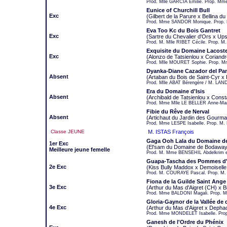
Prod. Mlle GARCIA Emilie. Prop. M
Eunice of Churchill Bull
Exc
(Gilbert de la Parure x Bellina d
Prod. Mme SANDOR Monique. Prop.
Eva Too Kc du Bois Gantret
Exc
(Sartre du Chevalier d'Ors x Ups
Prod. M. Mlle RIBET Cécile. Prop. 
Exquisite du Domaine Lacost
Exc
(Alonzo de Tatsienlou x Coriandr
Prod. Mlle MOURET Sophie. Prop. 
Dyanka-Diane Cazador del P
Absent
(Artaban du Bois de Saint-Cyr x 
Prod. Mlle ABAT Bérengère / M. LA
Era du Domaine d'Isis
Absent
(Archibald de Tatsienlou x Const
Prod. Mme Mlle LE BELLER Anne-Mar
Fibie du Rêve de Nerval
Absent
(Artichaut du Jardin des Gourma
Prod. Mme LESPE Isabelle. Prop. M.
Classe JEUNE
M. ISTAS François
Gaga Ooh Lala du Domaine d
1er Exc
(El'sam du Domaine de Bodaway 
Meilleure jeune femelle
Prod. M. Mme BENSEHIL Abdelkrim e
Guapa-Tascha des Pommes d'
2e Exc
(Kiss Bully Maddox x Demoisell
Prod. M. COURAYE Pascal. Prop. M.
Fiona de la Guilde Saint Ange
3e Exc
(Arthur du Mas d'Aigret (CH) x B
Prod. Mme BALDONI Magali. Prop. M
Gloria-Gaynor de la Vallée de
4e Exc
(Arthur du Mas d'Aigret x Depha
Prod. Mme MONDELET Isabelle. Pro
Ganesh de l'Ordre du Phénix