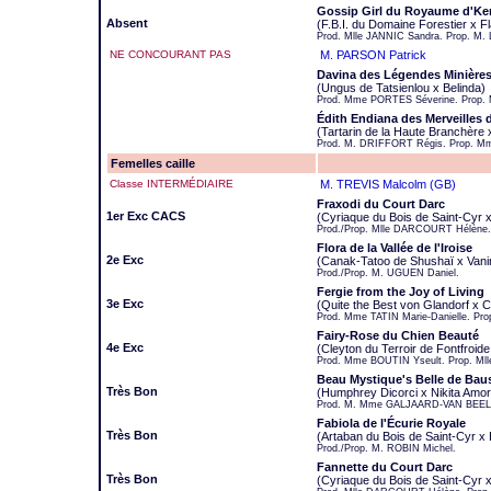
Gossip Girl du Royaume d'Ke
Absent
(F.B.I. du Domaine Forestier x F
Prod. Mlle JANNIC Sandra. Prop. 
NE CONCOURANT PAS
M. PARSON Patrick
Davina des Légendes Minière
(Ungus de Tatsienlou x Belinda)
Prod. Mme PORTES Séverine. Prop.
Édith Endiana des Merveilles 
(Tartarin de la Haute Branchère x
Prod. M. DRIFFORT Régis. Prop. M
Femelles caille
Classe INTERMÉDIAIRE
M. TREVIS Malcolm (GB)
Fraxodi du Court Darc
1er Exc CACS
(Cyriaque du Bois de Saint-Cyr 
Prod./Prop. Mlle DARCOURT Hélène.
Flora de la Vallée de l'Iroise
2e Exc
(Canak-Tatoo de Shushaï x Vanin
Prod./Prop. M. UGUEN Daniel.
Fergie from the Joy of Living
3e Exc
(Quite the Best von Glandorf x 
Prod. Mme TATIN Marie-Danielle. P
Fairy-Rose du Chien Beauté
4e Exc
(Cleyton du Terroir de Fontfroide
Prod. Mme BOUTIN Yseult. Prop. M
Beau Mystique's Belle de Bau
Très Bon
(Humphrey Dicorci x Nikita Amor
Prod. M. Mme GALJAARD-VAN BEELE
Fabiola de l'Écurie Royale
Très Bon
(Artaban du Bois de Saint-Cyr x E
Prod./Prop. M. ROBIN Michel.
Fannette du Court Darc
Très Bon
(Cyriaque du Bois de Saint-Cyr 