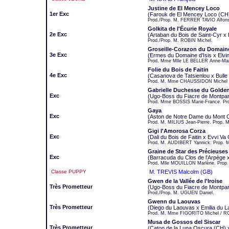
Justine de El Mencey Loco
1er Exc
(Farouk de El Mencey Loco (CH
Prod./Prop. M. FERRER TAVIO Alfons
Golkita de l'Écurie Royale
2e Exc
(Artaban du Bois de Saint-Cyr x 
Prod./Prop. M. ROBIN Michel.
Groseille-Corazon du Domaine
3e Exc
(Ermes du Domaine d'Isis x Elvi
Prod. Mme Mlle LE BELLER Anne-Mar
Folie du Bois de Faitin
4e Exc
(Casanova de Tatsienlou x Bulle 
Prod. M. Mme CHAUSSIDON Michel e
Gabrielle Duchesse du Golden
Exc
(Ugo-Boss du Fiacre de Montpa
Prod. Mme BOSSIS Marie-France. P
Gaya
Exc
(Aston de Notre Dame du Mont C
Prod. M. MILIUS Jean-Pierre. Prop.
Gigi l'Amorosa Corza
Exc
(Dali du Bois de Faitin x Evvi Va
Prod. M. AUDIBERT Yannick. Prop.
Graine de Star des Précieuses 
Exc
(Barracuda du Clos de l'Arpège x 
Prod. Mlle MOUILLON Marlène. Pro
Classe PUPPY
M. TREVIS Malcolm (GB)
Gwen de la Vallée de l'Iroise
Très Prometteur
(Ugo-Boss du Fiacre de Montparna
Prod./Prop. M. UGUEN Daniel.
Gwenn du Laouvas
Très Prometteur
(Diego du Laouvas x Emilia du 
Prod. M. Mme FIGORITO Michel / RO
Musa de Gossos del Siscar
Très Prometteur
(Caton de la Luna Oscura (CH) 