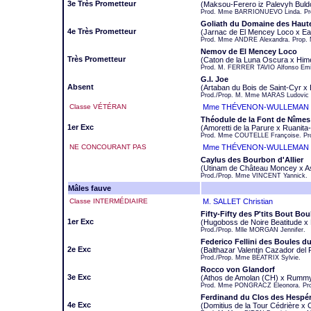
3e Très Prometteur
(Maksou-Ferero iz Palevyh Buldo
Prod. Mme BARRIONUEVO Linda. Pr
Goliath du Domaine des Haut
4e Très Prometteur
(Jarnac de El Mencey Loco x E
Prod. Mme ANDRE Alexandra. Prop. 
Nemov de El Mencey Loco
Très Prometteur
(Caton de la Luna Oscura x Him
Prod. M. FERRER TAVIO Alfonso Emil
G.I. Joe
Absent
(Artaban du Bois de Saint-Cyr x 
Prod./Prop. M. Mme MARAS Ludovic e
Classe VÉTÉRAN
Mme THÉVENON-WULLEMAN J
Théodule de la Font de Nîmes
1er Exc
(Amoretti de la Parure x Ruanit
Prod. Mme COUTELLE Françoise. Pr
NE CONCOURANT PAS
Mme THÉVENON-WULLEMAN J
Caylus des Bourbon d'Allier
(Utinam de Château Moncey x As
Prod./Prop. Mme VINCENT Yannick.
Mâles fauve
Classe INTERMÉDIAIRE
M. SALLET Christian
Fifty-Fifty des P'tits Bout Bou
1er Exc
(Hugoboss de Noire Beatitude x
Prod./Prop. Mlle MORGAN Jennifer.
Federico Fellini des Boules d
2e Exc
(Balthazar Valentin Cazador del
Prod./Prop. Mme BÉATRIX Sylvie.
Rocco von Glandorf
3e Exc
(Athos de Amolan (CH) x Rummy
Prod. Mme PONGRACZ Eleonora. Pr
Ferdinand du Clos des Hespé
4e Exc
(Domitius de la Tour Cédrière x 