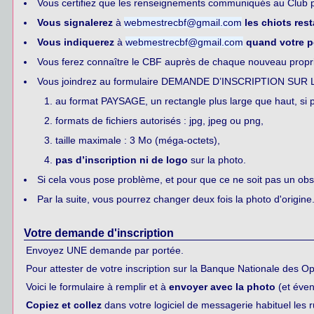
Vous certifiez que les renseignements communiqués au Club po
Vous signalerez
à
webmestrecbf@gmail.com
les chiots res
Vous indiquerez
à
webmestrecbf@gmail.com
quand votre p
Vous ferez connaître le CBF auprès de chaque nouveau proprié
Vous joindrez au formulaire DEMANDE D’INSCRIPTION SUR LA 
au format PAYSAGE, un rectangle plus large que haut, si 
formats de fichiers autorisés : jpg, jpeg ou png,
taille maximale : 3 Mo (méga-octets),
pas d’inscription ni de logo
sur la photo.
Si cela vous pose problème, et pour que ce ne soit pas un obs
Par la suite, vous pourrez changer deux fois la photo d'origine
Votre demande d'inscription
Envoyez UNE demande par portée.
Pour attester de votre inscription sur la Banque Nationale des Opé
Voici le formulaire à remplir et à
envoyer avec la photo
(et éven
Copiez et collez
dans votre logiciel de messagerie habituel les 