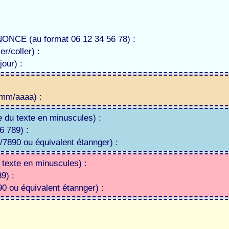
E (au format 06 12 34 56 78) :
/coller) :
jour) :
mm/aaaa) :
e du texte en minuscules) :
 789) :
7890 ou équivalent étannger) :
u texte en minuscules) :
9) :
0 ou équivalent étannger) :