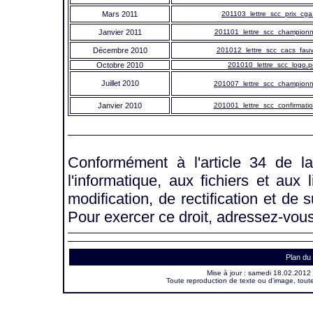
Mars 2011
201103_lettre_scc_prix_cga
Janvier 2011
201101_lettre_scc_championn
Décembre 2010
201012_lettre_scc_cacs_fauv
Octobre 2010
201010_lettre_scc_logo.p
Juillet 2010
201007_lettre_scc_championn
Janvier 2010
201001_lettre_scc_confirmatio
Conformément à l'article 34 de l
l'informatique, aux fichiers et aux
modification, de rectification et d
Pour exercer ce droit, adressez-vou
Plan du 
Mise à jour :
samedi 18.02.2012
Toute reproduction de texte ou d'image, toute 