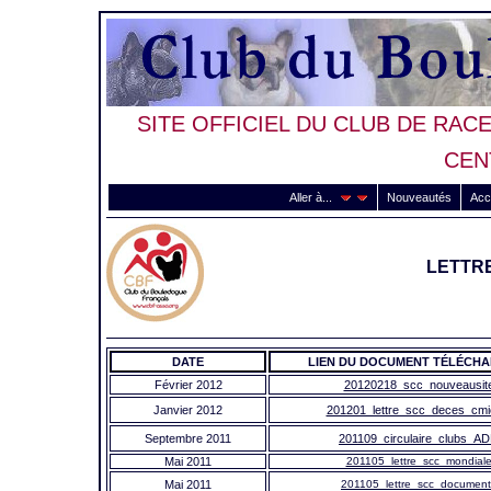
SITE OFFICIEL DU CLUB DE RACE
CEN
Aller à...
Nouveautés
Acc
LETTRE
DATE
LIEN DU DOCUMENT TÉLÉCH
Février 2012
20120218_scc_nouveausite
Janvier 2012
201201_lettre_scc_deces_cmic
Septembre 2011
201109_circulaire_clubs_AD
Mai 2011
201105_lettre_scc_mondiale
Mai 2011
201105_lettre_scc_document