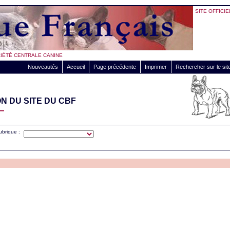
SITE OFFICIE
OCIÉTÉ CENTRALE CANINE
Nouveautés
Accueil
Page précédente
Imprimer
Rechercher sur le sit
 DU SITE DU CBF
—
rubrique :