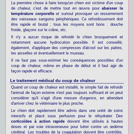
La première chose à faire lorsqu'un chien est victime d'un coup
de chaleur, c'est de mettre tout en œuvre pour
abaisser la
température corporelle
et surtout provoquer un resserrement
des vaisseaux sanguins périphériques. Ce refroidissement doit
être rapide et brutal ; tous les moyens sont bons : douche
froide, glaçons sur le crâne, etc.
Il n'y a aucun risque de refroidir le chien brusquement et
notamment aucune hydrocution possible. Il est conseillé,
également, d'appliquer des compresses d'alcool sur les pattes,
les aisselles et éventuellement le museau.
Il ne faut pas sous-estimer les conséquences possibles d'un
coup de chaleur, même en phase de début et il faut agir de
façon rapide et efficace.
Le traitement médical du coup de chaleur
Quand un coup de chaleur est installé, le simple fait de refroidir
l'animal de façon externe n'est pas toujours suffisant et on peut
considérer qu'il s'agit d'une mesure d'urgence, en attendant
d'arriver chez le vétérinaire le plus proche.
Le chien doit rapidement être admis dans une unité de soins
intensifs et placé sous perfusion pour le réhydrater. Des
corticoïdes à action rapide
doivent être utilisés à hautes
doses et par voie intraveineuse pour lutter contre un œdème
cérébral. Les troubles de la coagulation doivent être contrôlés.