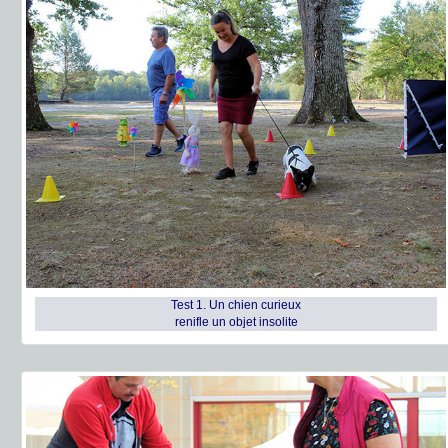
Test 1. Un chien curieux
renifle un objet insolite